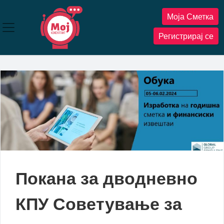
Прескокнете
Моја Сметка
до
содржината
Регистрирај се
Покана за дводневно
КПУ Советување за