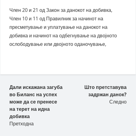
Член 20 и 21 од Закон за данокот на добивка,
Член 10 и 11 од Правилник за начинот на
пресметување и уплатување на данокот на
добивка и начинот на одбегнување на двојното
ослободување или двојното оданочување,
Пост навигација
Дали искажана загуба
Што претставува
во Биланс на успех
задржан данок?
може да се пренесе
Следно
на терет на идна
добивка
Претходна