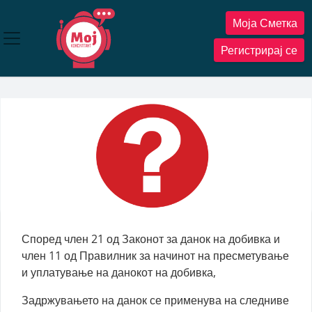
Прескокнете
Моја Сметка
до
содржината
Регистрирај се
Според член 21 од Законот за данок на добивка и
член 11 од Правилник за начинот на пресметување
и уплатување на данокот на добивка,
Задржувањето на данок се применува на следниве