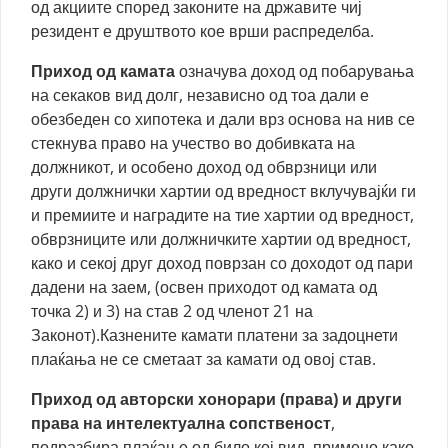
од акциите според законите на државите чиј
резидент е друштвото кое врши распределба.
Приход од камата
означува доход од побарувања
на секаков вид долг, независно од тоа дали е
обезбеден со хипотека и дали врз основа на нив се
стекнува право на учество во добивката на
должникот, и особено доход од обврзници или
други должнички хартии од вредност вклучувајќи ги
и премиите и наградите на тие хартии од вредност,
обврзниците или должничките хартии од вредност,
како и секој друг доход поврзан со доходот од пари
дадени на заем, (освен приходот од камата од
точка 2) и 3) на став 2 од членот 21 на
Законот).Казнените камати платени за задоцнети
плаќања не се сметаат за камати од овој став.
Приход од авторски хонорари
(права) и други
права на интелектуална сопственост
,
подразбира плаќање од било кој вид, примено како