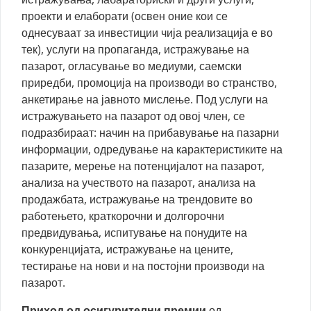
проекти и елаборати (освен оние кои се
однесуваат за инвестиции чија реализација е во
тек), услуги на пропаганда, истражување на
пазарот, огласување во медиуми, саемски
приредби, промоција на производи во странство,
анкетирање на јавното мислење. Под услуги на
истражувањето на пазарот од овој член, се
подразбираат: начин на прибавување на пазарни
информации, одредување на карактеристиките на
пазарите, мерење на потенцијалот на пазарот,
анализа на учеството на пазарот, анализа на
продажбата, истражување на трендовите во
работењето, краткорочни и долгорочни
предвидувања, испитување на понудите на
конкуренцијата, истражување на цените,
тестирање на нови и на постојни производи на
пазарот.
Приход од осигурителни премии
од