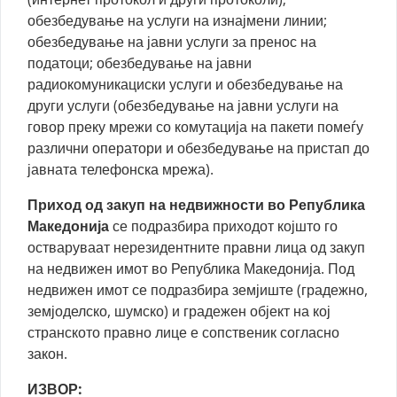
обезбедување на услуги на изнајмени линии;
обезбедување на јавни услуги за пренос на
податоци; обезбедување на јавни
радиокомуникациски услуги и обезбедување на
други услуги (обезбедување на јавни услуги на
говор преку мрежи со комутација на пакети помеѓу
различни оператори и обезбедување на пристап до
јавната телефонска мрежа).
Приход од закуп на недвижности во Република
Македонија
се подразбира приходот којшто го
остваруваат нерезидентните правни лица од закуп
на недвижен имот во Република Македонија. Под
недвижен имот се подразбира земјиште (градежно,
земјоделско, шумско) и градежен објект на кој
странското правно лице е сопственик согласно
закон.
ИЗВОР: