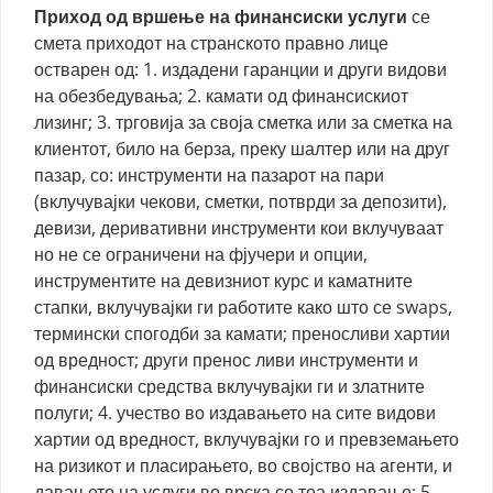
Приход од вршење на финансиски услуги
се
смета приходот на странското правно лице
остварен од: 1. издадени гаранции и други видови
на обезбедувања; 2. камати од финансискиот
лизинг; 3. трговија за своја сметка или за сметка на
клиентот, било на берза, преку шалтер или на друг
пазар, со: инструменти на пазарот на пари
(вклучувајки чекови, сметки, потврди за депозити),
девизи, деривативни инструменти кои вклучуваат
но не се ограничени на фјучери и опции,
инструментите на девизниот курс и каматните
стапки, вклучувајки ги работите како што се swaps,
термински спогодби за камати; преносливи хартии
од вредност; други пренос ливи инструменти и
финансиски средства вклучувајки ги и златните
полуги; 4. учество во издавањето на сите видови
хартии од вредност, вклучувајки го и превземањето
на ризикот и пласирањето, во својство на агенти, и
давањето на услуги во врска со тоа издавање; 5.