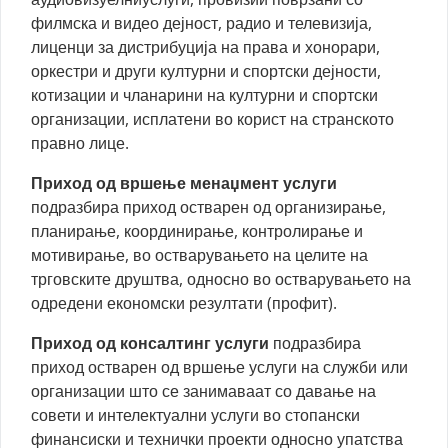
филмска и видео дејност, радио и телевизија,
лиценци за дистрибуција на права и хонорари,
оркестри и други културни и спортски дејности,
котизации и чланарини на културни и спортски
организации, исплатени во корист на странското
правно лице.
Приход од вршење менаџмент услуги
подразбира приход остварен од организирање,
планирање, координирање, контролирање и
мотивирање, во остварувањето на целите на
трговските друштва, односно во остварувањето на
одредени економски резултати (профит).
Приход од консалтинг услуги
подразбира
приход остварен од вршење услуги на служби или
организации што се занимаваат со давање на
совети и интелектуални услуги во стопански
финансиски и технички проекти односно упатства