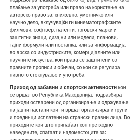
плаќање за употреба или право на користење на
авторско право за: книжевно, уметничко или
научно дело, вклучувајќи ги кинематографските
филмови, софтвер, патенти, трговски марки и
заштитни знаци, дизајни или модели, планови,
тајни формули или постапка, или за информација
во врска со индустриските, комерцијалните или
научните искуства, кои права се заштитени со
правните прописи и обичаи, со кои се регулира
нивното стекнување и употреба.
Приход од забавни и спортски активности
кои
се вршат во Република Македонија, подразбира
приходи остварени од организирање и одржување
на јавни настапи кои ги вршат организирани групи
и поединци исплатени на странски правни лица. Во
приходите кои што припаѓаат кон претходно
наведените, спаѓаат и надоместоците за:
аудиовизуелниуслуги, провизии поврзани со