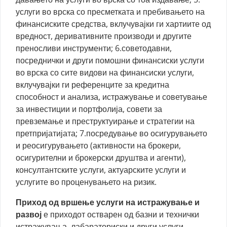
услуги во врска со пресметката и пребивањето на
финансиските средства, вклучувајки ги хартиите од
вредност, деривативните производи и другите
преносливи инструменти; 6.советодавни,
посреднички и други помошни финансиски услуги
во врска со сите видови на финансиски услуги,
вклучувајки ги референците за кредитна
способност и анализа, истражување и советување
за инвестиции и портфолија, совети за
превземање и преструктуирање и стратегии на
претпријатијата; 7.посредување во осигурувањето
и реосигурувањето (активности на брокери,
осигурителни и брокерски друштва и агенти),
консултантските услуги, актуарските услуги и
услугите во проценувањето на ризик.
Приход од вршење услуги на истражување и
развој
е приходот остварен од базни и технички
истражувања, лабараториски и други услуги,