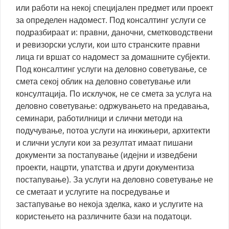
или работи на некој специјален предмет или проект
за определен надомест. Под консалтинг услуги се
подразбираат и: правни, даночни, сметководствени
и ревизорски услуги, кои што странските правни
лица ги вршат со надомест за домашните субјекти.
Под консалтинг услуги на деловно советување, се
смета секој облик на деловно советување или
консултација. По исклучок, не се смета за услуга на
деловно советување: одржувањето на предавања,
семинари, работилници и слични методи на
подучување, потоа услуги на инжињери, архитекти
и слични услуги кои за резултат имаат пишани
документи за постапување (идејни и изведбени
проекти, нацрти, упатства и други документиза
постапување). За услуги на деловно советување не
се сметаат и услугите на посредување и
застапување во некоја зделка, како и услугите на
користењето на различните бази на податоци.