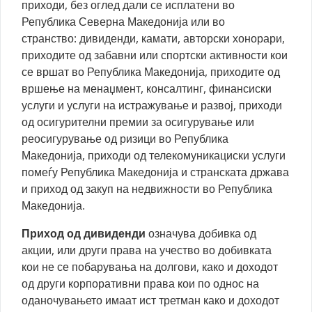
приходи, без оглед дали се исплатени во
Република Северна Македонија или во
странство: дивиденди, камати, авторски хонорари,
приходите од забавни или спортски активности кои
се вршат во Република Македонија, приходите од
вршење на менаџмент, консалтинг, финансиски
услуги и услуги на истражување и развој, приходи
од осигурителни премии за осигурување или
реосигурување од ризици во Република
Македонија, приходи од телекомуникациски услуги
помеѓу Република Македонија и странската држава
и приход од закуп на недвижности во Република
Македонија.
Приход од дивиденди
означува добивка од
акции, или други права на учество во добивката
кои не се побарувања на долгови, како и доходот
од други корпоративни права кои по однос на
оданочувањето имаат ист третман како и доходот