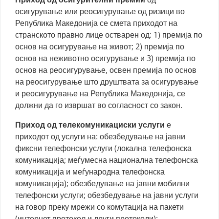
осигурување или реосигурување од ризици во
Република Македонија се смета приходот на
странското правно лице остварен од: 1) премија по
основ на осигурување на живот; 2) премија по
основ на неживотно осигурување и 3) премија по
основ на реосигурување, освен премија по основ
на реосигурување што друштвата за осигурување
и реосигурување на Република Македонија, се
должни да го извршат во согласност со закон.
Приход од телекомуникациски услуги
е
приходот од услуги на: обезбедување на јавни
фиксни телефонски услуги (локална телефонска
комуникација; меѓумесна национална телефонска
комуникација и меѓународна телефонска
комуникација); обезбедување на јавни мобилни
телефонски услуги; обезбедување на јавни услуги
на говор преку мрежи со комутација на пакети
(интернет протокол и други протоколи);