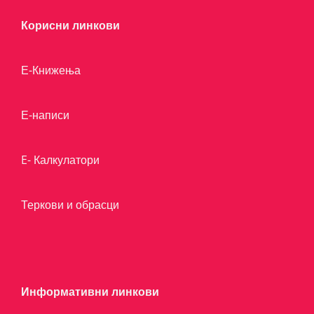
Корисни линкови
Е-Книжења
Е-написи
E- Калкулатори
Теркови и обрасци
Информативни линкови