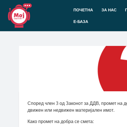
Прескокнете
до
ПОЧЕТНА
ЗА НАС
содржината
Е-БАЗА
Според член 3 од Законот за ДДВ, промет на 
движен или недвижен материјален имот.
Како промет на добра се смета: