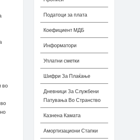
Податоци за плата
а
Коефициент МДБ
а
Информатори
Уплатни сметки
Шифри За Плаќање
и во
Дневници За Службени
Патувања Во Странство
 во
вно
Казнена Камата
Амортизациони Стапки