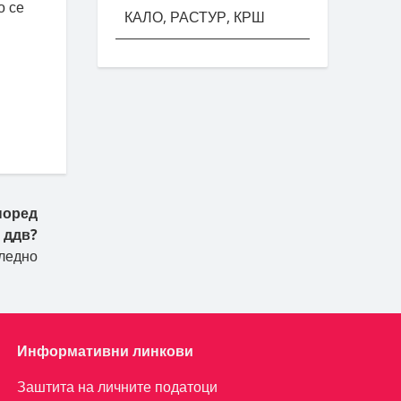
о се
КАЛО, РАСТУР, КРШ
поред
 ддв?
ледно
Информативни линкови
Заштита на личните податоци