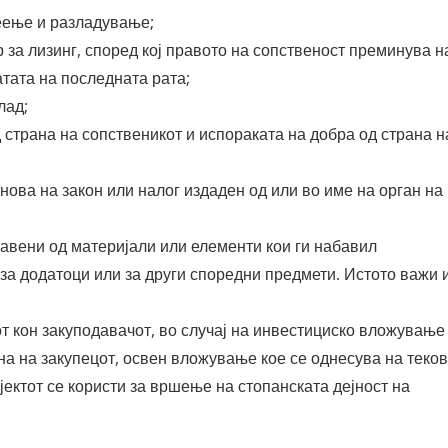
реење и разладување;
 за лизинг, според кој правото на сопственост преминува н
атата на последната рата;
лад;
страна на сопственикот и испораката на добра од страна н
нова на закон или налог издаден од или во име на орган на
авени од материјали или елементи кои ги набавил
 за додатоци или за други споредни предмети. Истото важи 
т кон закуподавачот, во случај на инвестициско вложување
на на закупецот, освен вложување кое се однесува на теко
јектот се користи за вршење на стопанската дејност на