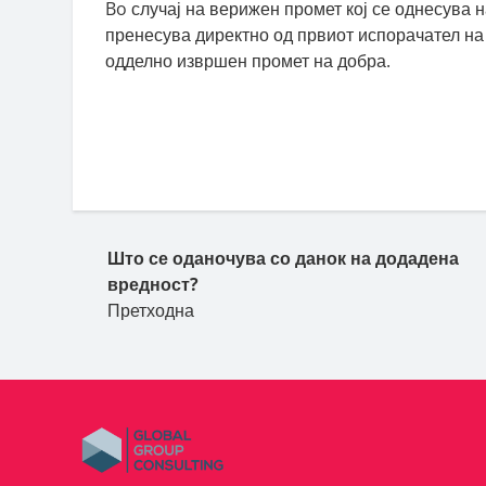
Bo случај на верижен промет кој се однесува 
пренесува директно од првиот испорачател на 
одделно извршен промет на добра.
Пост навигација
Што се оданочува со данок на додадена
вредност?
Претходна