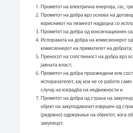
Прометот на електрична енергија, гас, г
Прометот на добра врз основа на договор
корисникот на лизингот најдоцна со испл
Прометот на добра од консигнационен ск
Испораката на добра на комисионерот од 
комисионерот на примателот на добрата;
Преносот на сопственост на добра врз ос
јавната власт;
Прометот на добра произведени или сост
испорачателот, кај кои не се работи само
случај на изградба на недвижности и
Прометот на добра од страна на закупeцо
објект на закуподавачот извршен од стра
(редовно) одржување на објектот, кога об
закупецот.