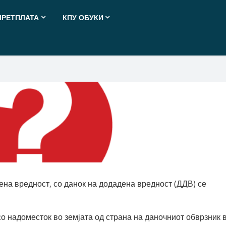
ПРЕТПЛАТА
КПУ ОБУКИ
ена вредност, со данок на додадена вредност (ДДВ) се
со надоместок во земјата од страна на даночниот обврзник 