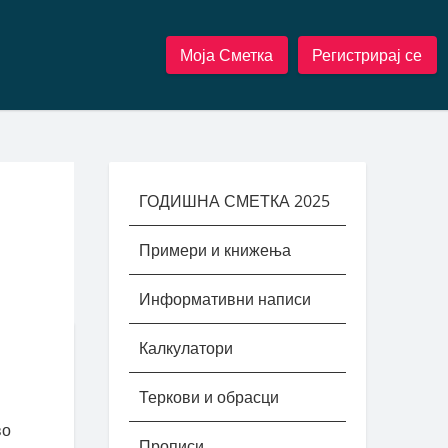
Моја Сметка
Регистрирај се
ГОДИШНА СМЕТКА 2025
Примери и книжења
Информативни написи
Калкулатори
Теркови и обрасци
во
Прописи