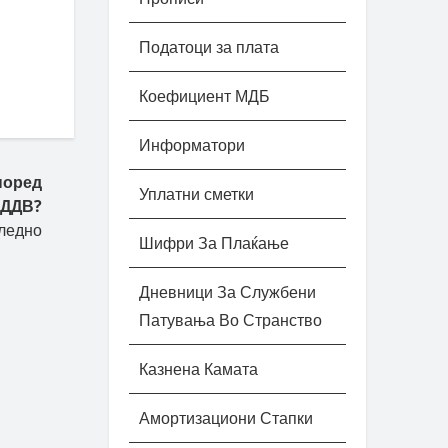
Податоци за плата
Коефициент МДБ
Информатори
поред
Уплатни сметки
 ДДВ?
ледно
Шифри За Плаќање
Дневници За Службени
Патувања Во Странство
Казнена Камата
Амортизациони Стапки