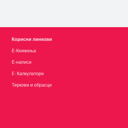
Корисни линкови
Е-Книжења
Е-написи
E- Калкулатори
Теркови и обрасци