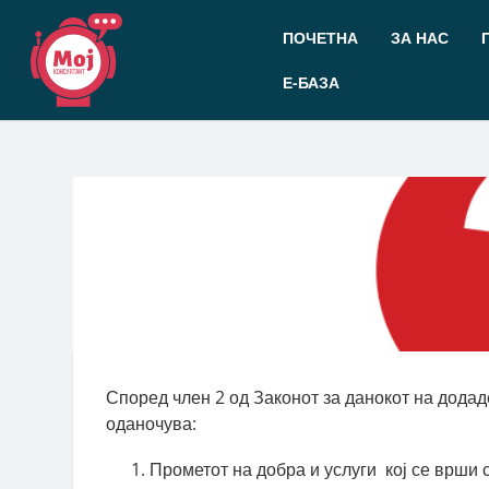
Прескокнете
до
ПОЧЕТНА
ЗА НАС
содржината
Е-БАЗА
Според член 2 од Законот за данокот на додад
оданочува:
Прометот на добра и услуги кој се врши 