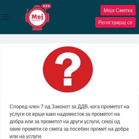
Прескокнете
Моја Сметка
до
содржината
Регистрирај се
Според член 7 од Законот за ДДВ, кога прометот на
услуги се врши како надоместок за прометот на
добра или за прометот на други услуги, секој од
овие промети се смета за посебен промет на добра
или на услуги.