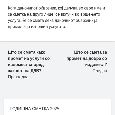
Кога даночниот обврзник, кој делува во свое име и
за сметка на друго лице, се вклучи во вршењето
услуга, ќе се смета дека даночниот обврзник ја
примил и ја извршил услугата.
Пост навигација
Што се смета како
Што се смета за
промет на услуги со
промет на добра со
надомест според
надомест?
законот за ДДВ?
Следно
Претходна
ГОДИШНА СМЕТКА 2025