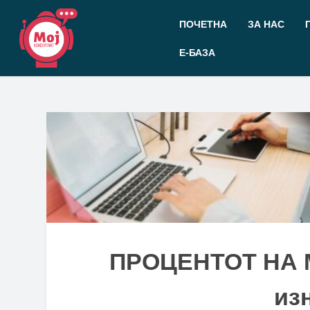
Прескокнете
до
ПОЧЕТНА
ЗА НАС
содржината
Е-БАЗА
ПРОЦЕНТОТ НА М
из