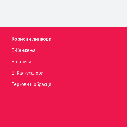
Корисни линкови
Е-Книжења
Е-написи
E- Калкулатори
Теркови и обрасци