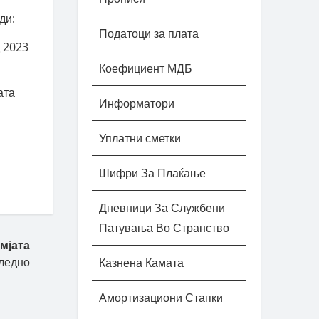
ди:
Податоци за плата
д 2023
Коефициент МДБ
ата
Информатори
Уплатни сметки
Шифри За Плаќање
Дневници За Службени
Патувања Во Странство
мјата
ледно
Казнена Камата
Амортизациони Стапки