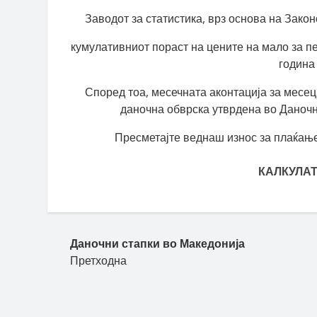
Заводот за статистика, врз основа на Закон
кумулативниот пораст на цените на мало за п
година
Според тоа, месечната аконтација за месец
даночна обврска утврдена во Даночни
Пресметајте веднаш износ за плаќање
КАЛКУЛАТ
Пост навигација
Даночни стапки во Македонија
Претходна