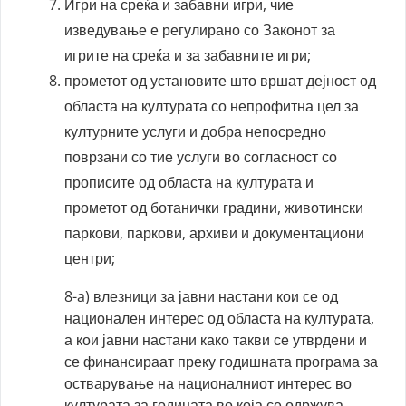
Игри на среќа и забавни игри, чие
изведување е регулирано со Законот за
игрите на среќа и за забавните игри;
прометот од установите што вршат дејност од
областа на културата со непрофитна цел за
културните услуги и добра непосредно
поврзани со тие услуги во согласност со
прописите од областа на културата и
прометот од ботанички градини, животински
паркови, паркови, архиви и документациони
центри;
8-a) влезници за јавни настани кои се од
национален интерес од областа на културата,
а кои јавни настани како такви се утврдени и
се финансираат преку годишната програма за
остварување на националниот интерес во
културата за годината во која се одржува