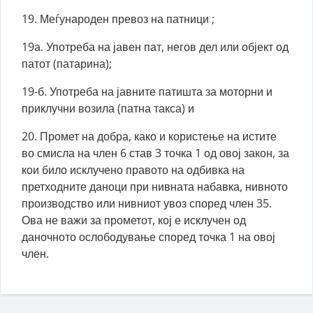
19. Меѓународен превоз на патници ;
19а. Употреба на јавен пат, негов дел или објект од
патот (патарина);
19-б. Употреба на јавните патишта за моторни и
приклучни возила (патна такса) и
20. Промет на добра, како и користење на истите
во смисла на член 6 став 3 точка 1 од овој закон, за
кои било исклучено правото на одбивка на
претходните даноци при нивната набавка, нивното
производство или нивниот увоз според член 35.
Ова не важи за прометот, кој е исклучен од
даночното ослободување според точка 1 на овој
член.