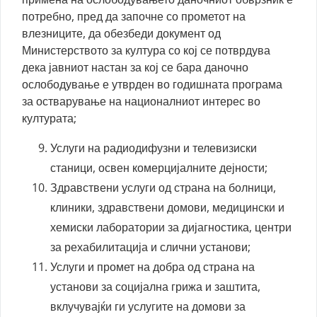
потребно, пред да започне со прометот на
влезниците, да обезбеди документ од
Министерството за култура со кој се потврдува
дека јавниот настан за кој се бара даночно
ослободување е утврден во годишната програма
за остварување на националниот интерес во
културата;
Услуги на радиодифузни и телевизиски
станици, освен комерцијалните дејности;
Здравствени услуги од страна на болници,
клиники, здравствени домови, медицински и
хемиски лаборатории за дијагностика, центри
за рехабилитација и слични установи;
Услуги и промет на добра од страна на
установи за социјална грижа и заштита,
вклучувајќи ги услугите на домови за