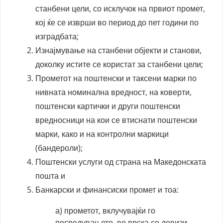
станбени цели, со исклучок на првиот промет,
кој ќе се изврши во период до пет години по
изградбата;
Изнајмување на станбени објекти и станови,
доколку истите се користат за станбени цели;
Прометот на поштенски и таксени марки по
нивната номинална вредност, на коверти,
поштенски картички и други поштенски
вредносници на кои се втиснати поштенски
марки, како и на контролни маркици
(бандероли);
Поштенски услуги од страна на Македонската
пошта и
Банкарски и финансиски промет и тоа:
а) прометот, вклучувајќи го
посредувањето, во врска со девизи,