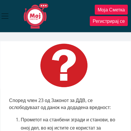
Прескокнете
Моја Сметка
до
содржината
Регистрирај се
Според член 23 од Законот за ДДВ, се
ослободуваат од данок на додадена вредност:
Прометот на станбени згради и станови, во
оној дел, во кој истите се користат за