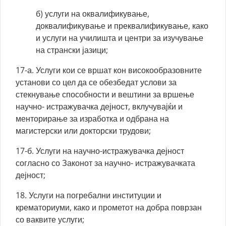
б) услуги на оквалификување,
доквалификување и преквалификување, како
и услуги на училишта и центри за изучување
на странски јазици;
17-а. Услуги кои се вршат кон високообразовните
установи со цел да се обезбедат услови за
стекнување способности и вештини за вршење
научно- истражувачка дејност, вклучувајќи и
менторирање за изработка и одбрана на
магистерски или докторски трудови;
17-б. Услуги на научно-истражувачка дејност
согласно со Законот за научно- истражувачката
дејност;
18. Услуги на погребални институции и
крематориуми, како и прометот на добра поврзан
со ваквите услуги;