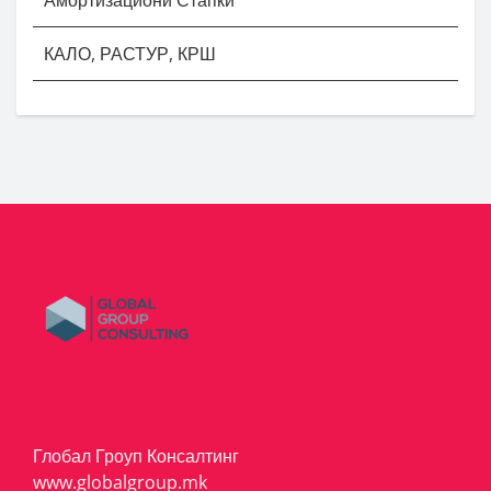
КАЛО, РАСТУР, КРШ
Глобал Гроуп Консалтинг
www.globalgroup.mk