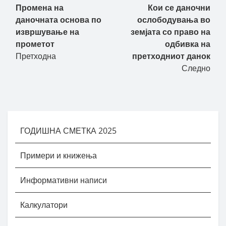
Пост навигација
Промена на
Кои се даночни
даночната основа по
ослободувања во
извршување на
земјата со право на
прометот
одбивка на
Претходна
претходниот данок
Следно
ГОДИШНА СМЕТКА 2025
Примери и книжења
Информативни написи
Калкулатори