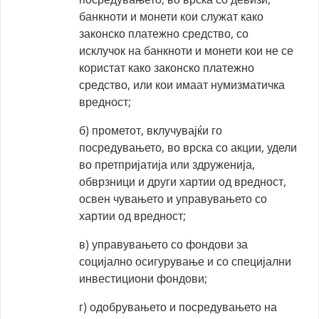
банкноти и монети кои служат како
законско платежно средство, со
исклучок на банкноти и монети кои не се
користат како законско платежно
средство, или кои имаат нумизматичка
вредност;
б) прометот, вклучувајќи го
посредувањето, во врска со акции, удели
во претпријатија или здруженија,
обврзници и други хартии од вредност,
освен чувањето и управувањето со
хартии од вредност;
в) управувањето со фондови за
социјално осигурување и со специјални
инвестициони фондови;
г) одобрувањето и посредувањето на