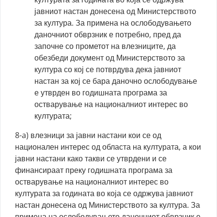
јавниот настан донесена од Министерството
за култура. За примена на ослободувањето
даночниот обврзник е потребно, пред да
започне со прометот на влезниците, да
обезбеди документ од Министерството за
култура со кој се потврдува дека јавниот
настан за кој се бара даночно ослободување
е утврден во годишната програма за
остварување на националниот интерес во
културата;
8-a) влезници за јавни настани кои се од
национален интерес од областа на културата, а кои
јавни настани како такви се утврдени и се
финансираат преку годишната програма за
остварување на националниот интерес во
културата за годината во која се одржува јавниот
настан донесена од Министерството за култура. За
примена на ослободувањето даночниот обврзник е