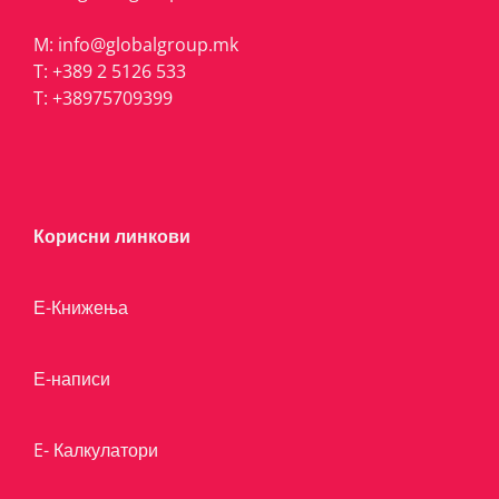
M:
info@globalgroup.mk
T:
+389 2 5126 533
T:
+38975709399
Корисни линкови
Е-Книжења
Е-написи
E- Калкулатори