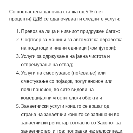
Со повластена даночна стапка од 5 % (пет
проценти) ДДВ се оданочуваат и следните услуги:
Превоз на лица и нивниот придружен багаж;
Софтвер за машини за автоматска обработка
на податоци и нивни единици (компјутери);
Услуги за одржување на јавна чистота и
отпремување на отпад;
Услуги на сместување (ноќевање) или
сместување со појадок, полупансион или
полн пансион, во сите видови на
комерцијални угостителски објекти и
Занаетчиски услуги коишто се вршат од
страна на занаетчии коишто се запишани во
занаетчиски регистар согласно со Законот за
занаетчиство, и тоа: поправка на: велосипеди,