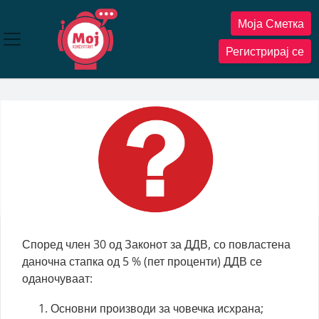
Прескокнете
Моја Сметка
до
содржината
Регистрирај се
Според член 30 од Законот за ДДВ, со повластена
даночна стапка од 5 % (пет проценти) ДДВ се
оданочуваат:
Основни производи за човечка исхрана;