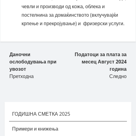
чевли и производи од кожа, облека и
постелнина за домаќинството (вклучувајќи
крпење и прекројување) и фризерски услуги.
Пост навигација
Даночни
Податоци за плата за
ослободувања при
месец Август 2024
увозот
година
Претходна
Следно
ГОДИШНА СМЕТКА 2025
Примери и книжења