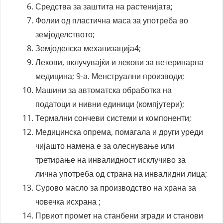
Средства за заштита на растенијата;
Фолии од пластична маса за употреба во
земјоделството;
Земјоделска механизација4;
Лекови, вклучувајќи и лекови за ветеринарна
медицина; 9-а. Менструални производи;
Машини за автоматска обработка на
податоци и нивни единици (компјутери);
Термални сончеви системи и компоненти;
Mедицинска опрема, помагала и други уреди
чијашто намена е за олеснување или
третирање на инвалидност исклучиво за
лична употреба од страна на инвалидни лица;
Сурово масло за производство на храна за
човечка исхрана ;
Првиот промет на станбени згради и станови