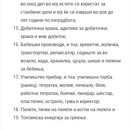
во оној дел во кој истите се користат за
станбени цели и кој ќе се изврши во рок до
пет години по изградбата;
Добиточна храна, адитиви за добиточна
храна и жив добиток;
Бебешки производи, и тоа: креветче, количка,
транспортер, релаксатор, седиште за во
возило, када, хранилка, цуцла, шише и пелени
за бебиња;
Училиштен прибор, и тоа: училишна торба
(ранец), тетратка, молив, пенкало, блок,
работна тетратка, боички, линијар, шестар,
пластелин, острило, гума и коректор;
Пелети, печки на пелети и котли на пелети и
Топлинска енергија за греење.