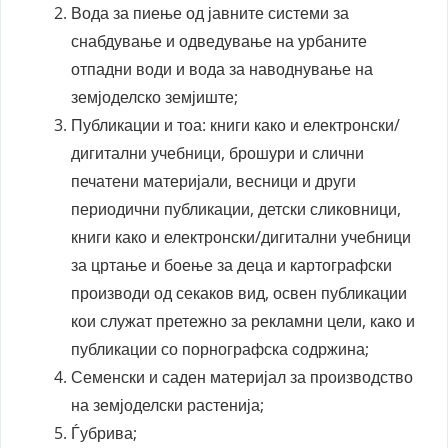
Вода за пиење од јавните системи за
снабдување и одведување на урбаните
отпадни води и вода за наводнување на
земјоделско земјиште;
Публикации и тоа: книги како и електронски/
дигитални учебници, брошури и слични
печатени материјали, весници и други
периодични публикации, детски сликовници,
книги како и електронски/дигитални учебници
за цртање и боење за деца и картографски
производи од секаков вид, освен публикации
кои служат претежно за рекламни цели, како и
публикации со порнографска содржина;
Семенски и саден материјал за производство
на земјоделски растенија;
Ѓубрива;