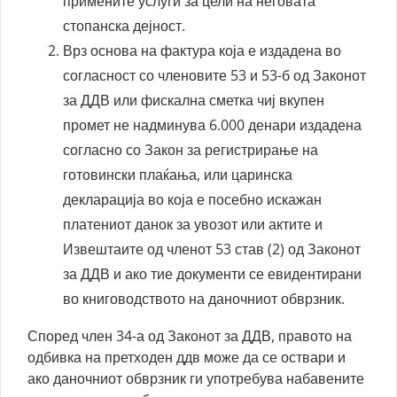
примените услуги за цели на неговата
стопанска дејност.
Врз основа на фактура која е издадена во
согласност со членовите 53 и 53-б од Законот
за ДДВ или фискална сметка чиј вкупен
промет не надминува 6.000 денари издадена
согласно со Закон за регистрирање на
готовински плаќања, или царинска
декларација во која е посебно искажан
платениот данок за увозот или актите и
Извештаите од членот 53 став (2) од Законот
за ДДВ и ако тие документи се евидентирани
во книговодството на даночниот обврзник.
Според член 34-а од Законот за ДДВ, правото на
одбивка на претходен ддв може да се оствари и
ако даночниот обврзник ги употребува набавените