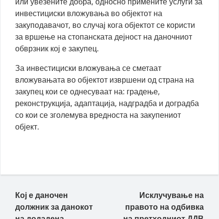
или увезените добра, односно примените услуги за
инвестициски вложувања во објектот на
закуподавачот, во случај кога објектот се користи
за вршење на стопанската дејност на даночниот
обврзник кој е закупец.
За инвестициски вложувања се сметаат
вложувањата во објектот извршени од страна на
закупец кои се однесуваат на: градење,
реконструкција, адаптација, надградба и доградба
со кои се зголемува вредноста на закупениот
објект.
Пост навигација
Кој е даночен
Исклучување на
должник за данокот
правото на одбивка
на додадена
на претходниот ДДВ