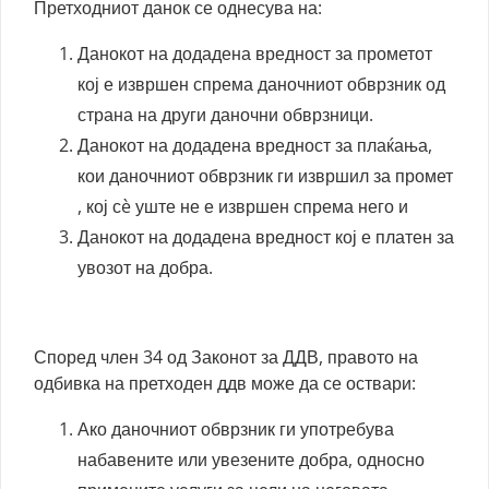
Претходниот данок се однесува на:
Данокот на додадена вредност за прометот
кој е извршен спрема даночниот обврзник од
страна на други даночни обврзници.
Данокот на додадена вредност за плаќања,
кои даночниот обврзник ги извршил за промет
, кој сè уште не е извршен спрема него и
Данокот на додадена вредност кој е платен за
увозот на добра.
Според член 34 од Законот за ДДВ, правото на
одбивка на претходен ддв може да се оствари:
Ако даночниот обврзник ги употребува
набавените или увезените добра, односно