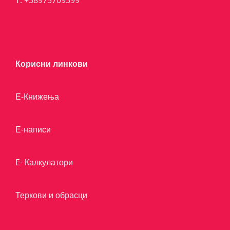
Корисни линкови
Е-Книжења
Е-написи
E- Калкулатори
Теркови и обрасци