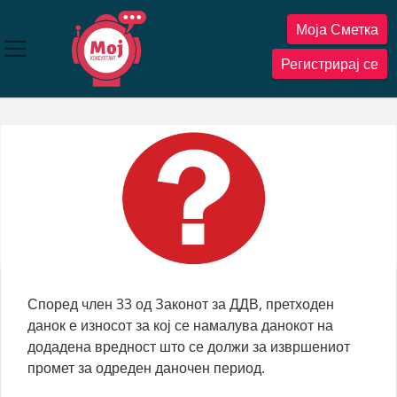
Прескокнете
Моја Сметка
до
содржината
Регистрирај се
Според член 33 од Законот за ДДВ, претходен
данок е износот за кој се намалува данокот на
додадена вредност што се должи за извршениот
промет за одреден даночен период.