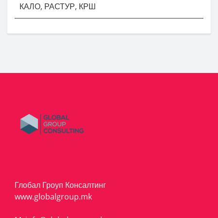
КАЛО, РАСТУР, КРШ
Глобал Гроуп Консалтинг
www.globalgroup.mk