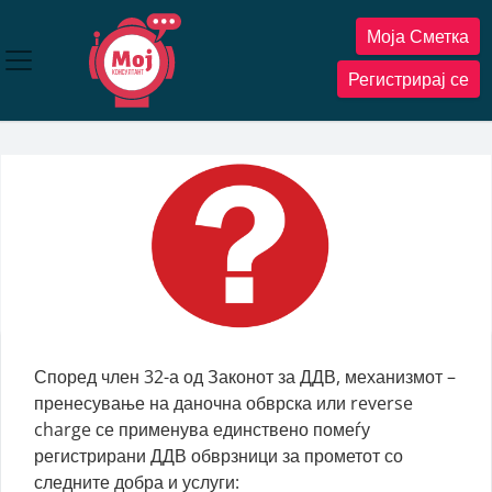
Прескокнете
Моја Сметка
до
содржината
Регистрирај се
Според член 32-а од Законот за ДДВ, механизмот –
пренесување на даночна обврска или reverse
charge се применува единствено помеѓу
регистрирани ДДВ обврзници за прометот со
следните добра и услуги: