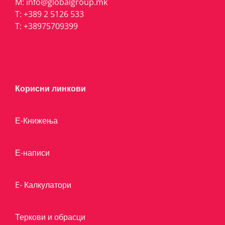
M:
info@globalgroup.mk
T:
+389 2 5126 533
T:
+38975709399
Корисни линкови
Е-Книжења
Е-написи
E- Калкулатори
Теркови и обрасци