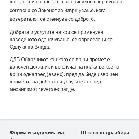
постапка и во постапка за присилно извршување
согласно со Законот за извршување, кога
доверителот се стекнува со доброто.
Добрата и услугите на кои се применува
наведеното оданочување, се определени со
Одлука на Влада.
ДДВ Обврзникот кон кого се врши промет е
даночен должник и во случај на плаќање кое го
врши однапред (аванс), пред да биде извршен
прометот на добрата и услугите според
механизмот reverse-charge.
Пост навигација
Форма и содржина на
Што се подразбира