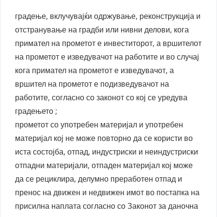
градење, вклучувајќи одржување, реконструкција и
отстранување на градби или нивни делови, кога
примател на прометот е инвеститорот, а вршителот
на прометот е изведувачот на работите и во случај
кога примател на прометот е изведувачот, а
вршител на прометот е подизведувачот на
работите, согласно со законот со кој се уредува
градењето ;
прометот со употребен материјал и употребен
материјал кој не може повторно да се користи во
иста состојба, отпад, индустриски и неиндустриски
отпадни материјали, отпаден материјал кој може
да се рециклира, делумно преработен отпад и
пренос на движен и недвижен имот во постапка на
присилна наплата согласно со Законот за даночна