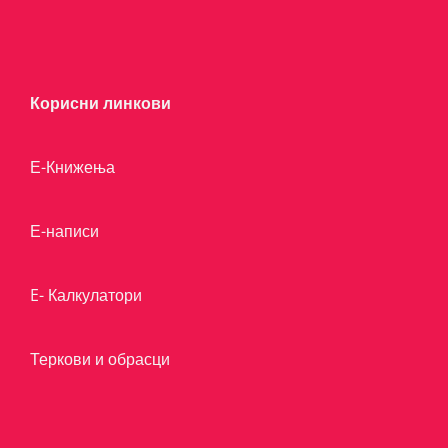
Корисни линкови
Е-Книжења
Е-написи
E- Калкулатори
Теркови и обрасци