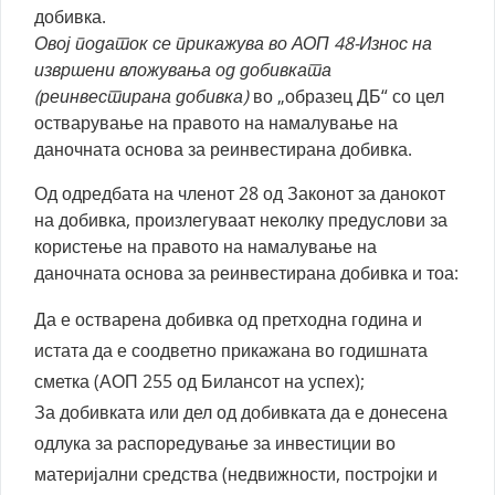
добивка.
Овој податок се прикажува во АОП 48-Износ на
извршени вложувања од добивката
(реинвестирана добивка)
во „образец ДБ“ со цел
остварување на правото на намалување на
даночната основа за реинвестирана добивка.
Од одредбата на членот 28 од Законот за данокот
на добивка, произлегуваат неколку предуслови за
користење на правото на намалување на
даночната основа за реинвестирана добивка и тоа:
Да е остварена добивка од претходна година и
истата да е соодветно прикажана во годишната
сметка (АОП 255 од Билансот на успех);
За добивката или дел од добивката да е донесена
одлука за распоредување за инвестиции во
материјални средства (недвижности, постројки и