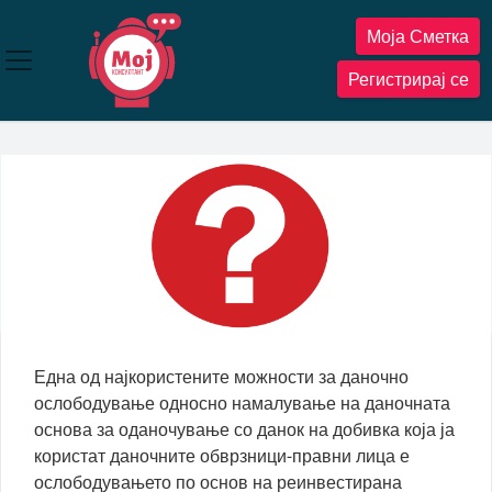
Прескокнете
Моја Сметка
до
содржината
Регистрирај се
Една од најкористените можности за даночно
ослободување односно намалување на даночната
основа за оданочување со данок на добивка која ја
користат даночните обврзници-правни лица е
ослободувањето по основ на реинвестирана