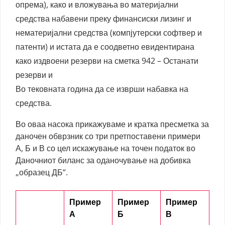
опрема), како и вложувања во материјални
средства набавени преку финансиски лизинг и
нематеријални средства (компјутерски софтвер и
патенти) и истата да е соодветно евидентирана
како издвоени резерви на сметка 942 – Останати
резерви и
Во тековната година да се изврши набавка на
средства.
Во оваа насока прикажуваме и кратка пресметка за
даночен обврзник со три претпоставени примери
А, Б и В со цел искажување на точен податок во
Даночниот биланс за оданочување на добивка
„образец ДБ“.
Пример
Пример
Пример
А
Б
В