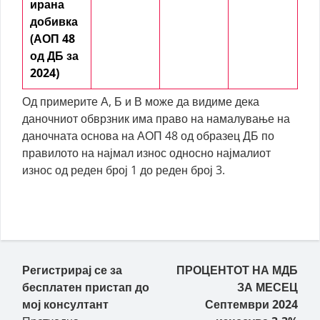
ирана
добивка
(АОП 48
од ДБ за
2024)
Од примерите А, Б и В може да видиме дека
даночниот обврзник има право на намалување на
даночната основа на АОП 48 од образец ДБ по
правилото на најмал износ односно најмалиот
износ од реден број 1 до реден број 3.
Пост навигација
Регистрирај се за
ПРОЦЕНТОТ НА МДБ
бесплатен пристап до
ЗА МЕСЕЦ
мој консултант
Септември 2024