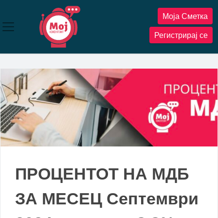
Прескокнете
Моја Сметка
до
содржината
Регистрирај се
ПРОЦЕНТОТ НА МДБ
ЗА МЕСЕЦ Септември