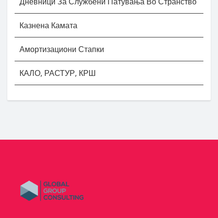
Дневници За Службени Патувања Во Странство
Казнена Камата
Амортизациони Стапки
КАЛО, РАСТУР, КРШ