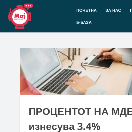
Прескокнете
до
ПОЧЕТНА
ЗА НАС
содржината
Е-БАЗА
ПРОЦЕНТОТ НА МДБ
изнесува 3.4%