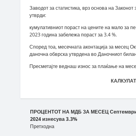
Заводот за статистика, врз основа на Законот
утврди:
кумулативниот пораст на цените на мало за п
2023 година забележа пораст за 3.4 %.
Според тоа, месечната аконтација за месец Ок
даночна обврска утврдена во Даночниот биланс
Пресметајте веднаш износ за плаќање на месе
КАЛКУЛАТ
Пост навигација
ПРОЦЕНТОТ НА МДБ ЗА МЕСЕЦ Септемвр
2024 изнесува 3.3%
Претходна