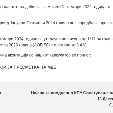
 за данокот на добивка, за месец Септември 2024 година го
ериод Јануари-Октомври 2024 година во споредба со просек
томври 2024 година се утврдува во висина од 1/12 од годи
 за 2023 година (АОП 56) зголемена за 3.4 %.
чна аконтација со нашиот калкулатор во прилог:
ОР ЗА ПРЕСМЕТКА НА МДБ
и
Најава за дводневно КПУ Советување на
13 Дек
С