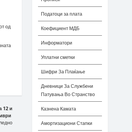
Податоци за плата
от од
Коефициент МДБ
Информатори
шната
Уплатни сметки
Шифри За Плаќање
Дневници За Службени
Патувања Во Странство
 12 и
Казнена Камата
ември
ледно
Амортизациони Стапки