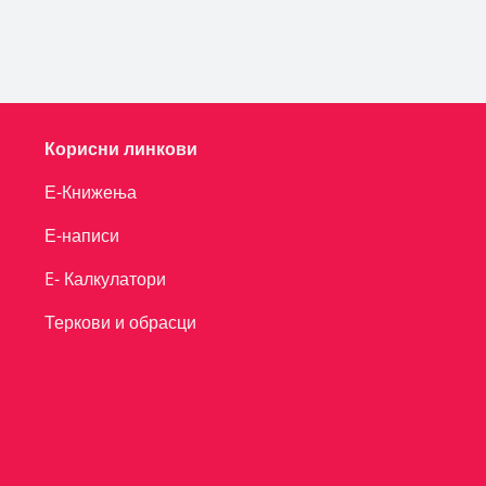
Корисни линкови
Е-Книжења
Е-написи
E- Калкулатори
Теркови и обрасци