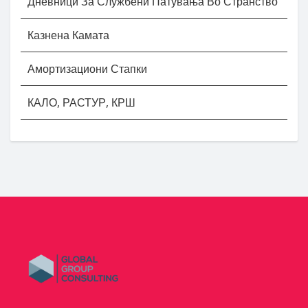
Дневници За Службени Патувања Во Странство
Казнена Камата
Амортизациони Стапки
КАЛО, РАСТУР, КРШ