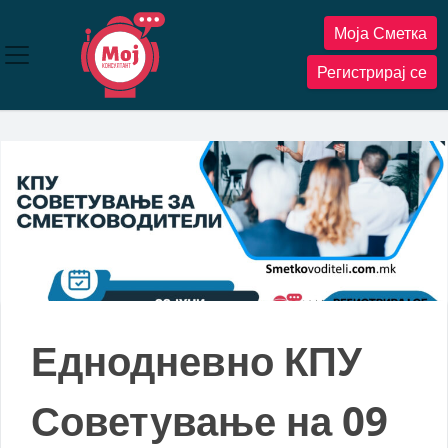
Прескокнете
Моја Сметка
до
содржината
Регистрирај се
Еднодневно КПУ
Советување на 09