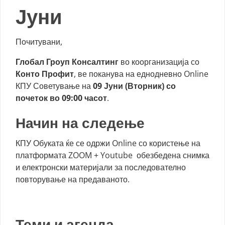
Јуни
Почитувани,
Глобал Гроуп Консалтинг
во коорганизација со
Конто Профит
, ве поканува на еднодневно Online
КПУ Советување на
09 Јуни
(Вторник)
со
почеток во 09:00 часот
.
Начин на следење
КПУ Обуката ќе се одржи Online со користење на
платформата ZOOM + Youtube обезбедена снимка
и електронски материјали за последователно
повторување на предаваното.
Теми
и агенда