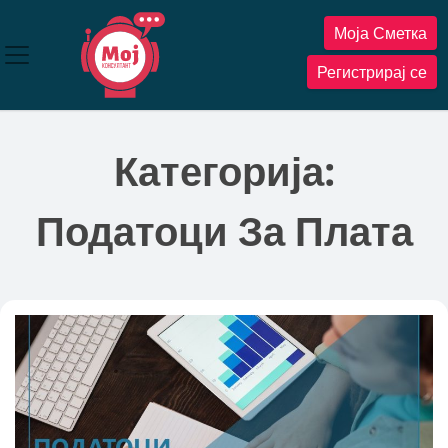
Прескокнете
Моја Сметка
до
содржината
Регистрирај се
Категорија:
Податоци За Плата