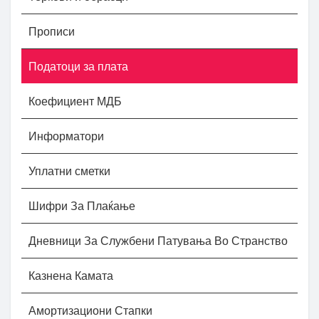
Прописи
Податоци за плата
Коефициент МДБ
Информатори
Уплатни сметки
Шифри За Плаќање
Дневници За Службени Патувања Во Странство
Казнена Камата
Амортизациони Стапки