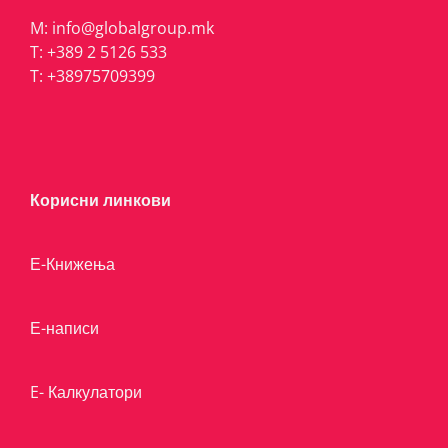
M:
info@globalgroup.mk
T:
+389 2 5126 533
T:
+38975709399
Корисни линкови
Е-Книжења
Е-написи
E- Калкулатори