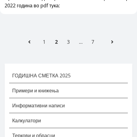
2022 година во pdf тука:
Posts pagination
Претходна
Следна
1
2
3
…
7
страна
Страна
ГОДИШНА СМЕТКА 2025
Примери и книжења
Информативни написи
Калкулатори
Теркови и обрасци