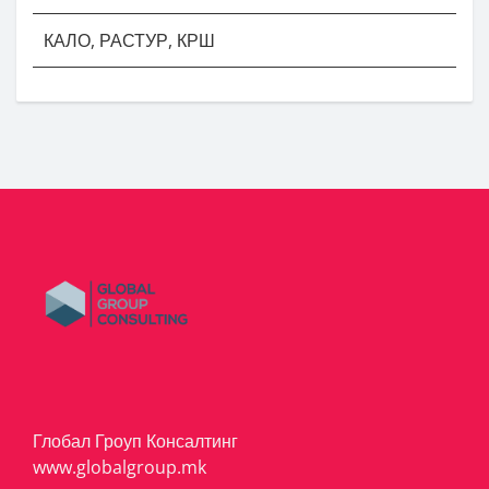
КАЛО, РАСТУР, КРШ
Глобал Гроуп Консалтинг
www.globalgroup.mk