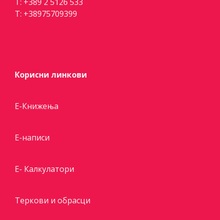
T:
+389 2 5126 533
T:
+38975709399
Корисни линкови
Е-Книжења
Е-написи
E- Калкулатори
Теркови и обрасци