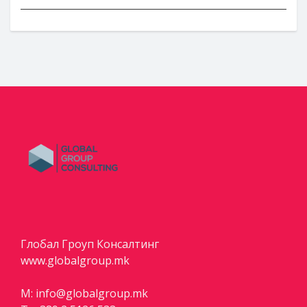
Глобал Гроуп Консалтинг
www.globalgroup.mk
M:
info@globalgroup.mk