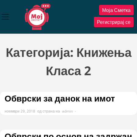
Прескокнете
Моја Сметка
до
содржината
Регистрирај се
Категорија:
Книжења
Класа 2
Обврски за данок на имот
ноември 29, 2018
од страна на
admin
-
Обврски по основ на задржан