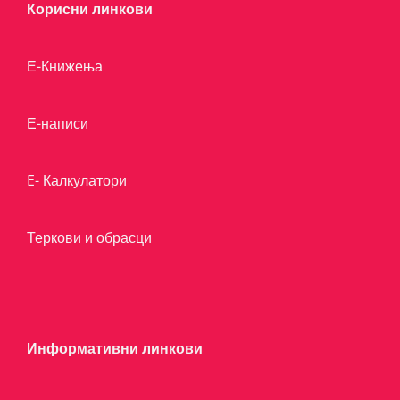
Корисни линкови
Е-Книжења
Е-написи
E- Калкулатори
Теркови и обрасци
Информативни линкови