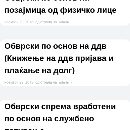
позајмица од физичко лице
ноември 29, 2018
од страна на
admin
-
Обврски по основ на ддв
(Книжење на ддв пријава и
плаќање на долг)
ноември 29, 2018
од страна на
admin
-
Обврски спрема вработени
по основ на службено