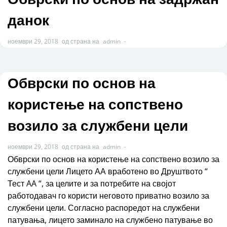
данок
ноември 29, 2018
од страна на
admin
-
Обврски по основ на
користење на сопствено
возило за службени цели
ноември 29, 2018
од страна на
admin
-
Обврски по основ на користење на сопствено возило за
службени цели Лицето АА вработено во Друштвото “
Тест AA “, за целите и за потребите на својот
работодавач го користи неговото приватно возило за
службени цели. Согласно распоредот на службени
патувања, лицето заминало на службено патување во