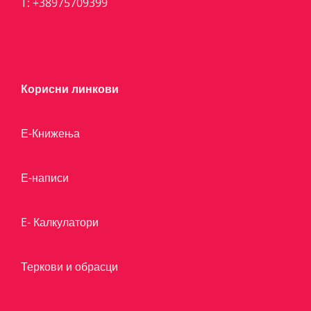
T:
+38975709399
Корисни линкови
Е-Книжења
Е-написи
E- Калкулатори
Теркови и обрасци