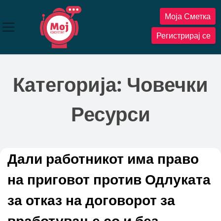
Прескокнете
Моја Сметка
до
содржината
Регистрирај се
Категорија:
Човечки
Ресурси
Дали работникот има право
на приговот против Одлуката
за отказ на договорот за
вработување со и без