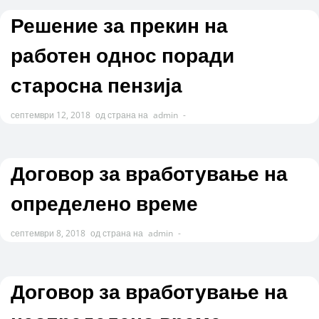
Решение за прекин на
работен однос поради
старосна пензија
септември 12, 2018
од страна на
admin
-
Договор за вработување на
определено време
септември 8, 2018
од страна на
admin
-
Договор за вработување на