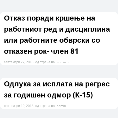
Отказ поради кршење на
работниот ред и дисциплина
или работните обврски со
отказен рок- член 81
септември 27, 2018
од страна на
admin
-
Одлука за исплата на регрес
за годишен одмор (К-15)
септември 19, 2018
од страна на
admin
-