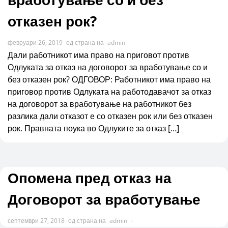
отказен рок?
февруари 26, 2019
од страна на
admin
-
Дали работникот има право на приговот против
Одлуката за отказ на договорот за вработување со и
без отказен рок? ОДГОВОР: Работникот има право на
приговор против Одлуката на работодавачот за отказ
на договорот за вработување на работникот без
разлика дали отказот е со отказен рок или без отказен
рок. Правната поука во Одлуките за отказ […]
Опомена пред отказ на
Договорот за вработување
септември 27, 2018
од страна на
admin
-