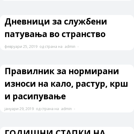
Дневници за службени
патувања во странство
февруари 25, 2019
од страна на
admin
-
Правилник за нормирани
износи на кало, растур, крш
и расипување
јануари 29, 2019
од страна на
admin
-
ГОДИШНИ СТАПКИ НА