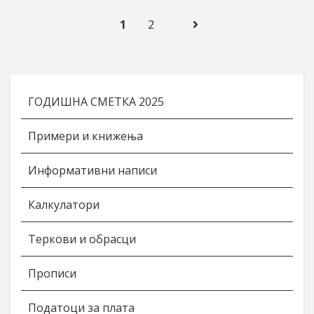
Posts pagination
Следна
1
2
Страна
ГОДИШНА СМЕТКА 2025
Примери и книжења
Информативни написи
Калкулатори
Теркови и обрасци
Прописи
Податоци за плата