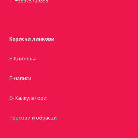
T:
+38975709399
Корисни линкови
Е-Книжења
Е-написи
E- Калкулатори
Теркови и обрасци