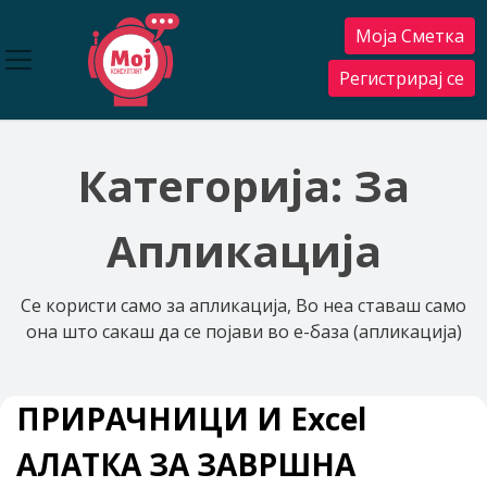
Прескокнете
Моја Сметка
до
содржината
Регистрирај се
Категорија:
За
Апликација
Се користи само за апликација, Во неа ставаш само
она што сакаш да се појави во е-база (апликација)
ПРИРАЧНИЦИ И Excel
АЛАТКА ЗА ЗАВРШНА