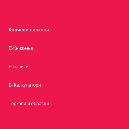
Корисни линкови
Е-Книжења
Е-написи
E- Калкулатори
Теркови и обрасци