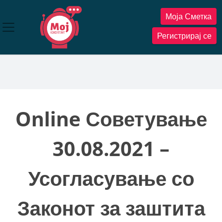
Прескокнете
Моја Сметка
до
содржината
Регистрирај се
Online Советување
30.08.2021 –
Усогласување со
Законот за заштита