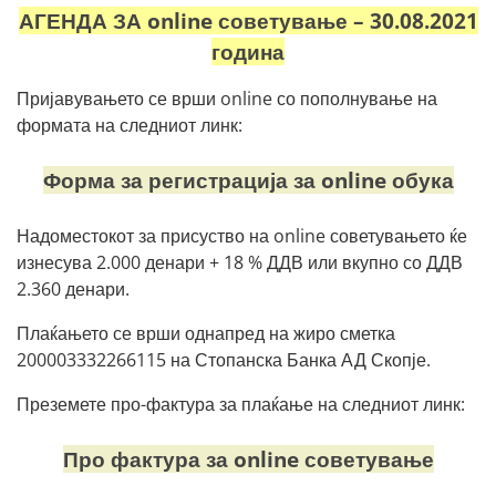
АГЕНДА ЗА online советување – 30.08.2021
година
Пријавувањето се врши online со пополнување на
формата на следниот линк:
Форма за регистрација за online обука
Надоместокот за присуство на online советувањето ќе
изнесува 2.000 денари + 18 % ДДВ или вкупно со ДДВ
2.360 денари.
Плаќањето се врши однапред на жиро сметка
200003332266115 на Стопанска Банка АД Скопје.
Преземете про-фактура за плаќање на следниот линк:
Про фактура за online советување