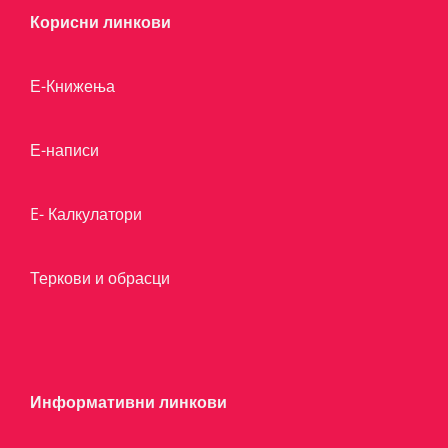
Корисни линкови
Е-Книжења
Е-написи
E- Калкулатори
Теркови и обрасци
Информативни линкови