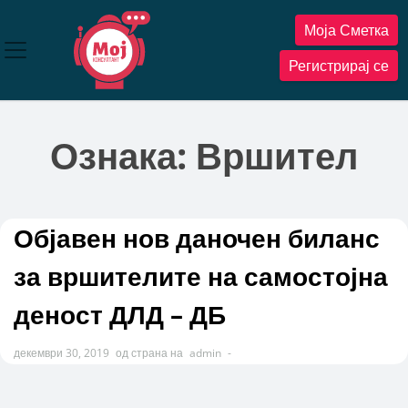
Прескокнете
Моја Сметка
до
содржината
Регистрирај се
Ознака:
Вршител
Објавен нов даночен биланс
за вршителите на самостојна
деност ДЛД – ДБ
декември 30, 2019
од страна на
admin
-