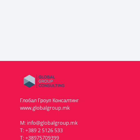
Глобал Гроуп Консалтинг
www.globalgroup.mk
M:
info@globalgroup.mk
T:
+389 2 5126 533
T:
+38975709399