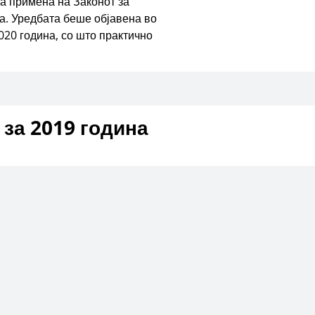
за примена на Законот за
а. Уредбата беше објавена во
020 година, со што практично
 за 2019 година