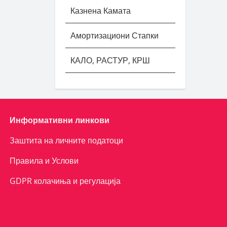
Казнена Камата
Амортизациони Стапки
КАЛО, РАСТУР, КРШ
Информативни линкови
Заштита на личните податоци
Правила и Услови
GDPR колачиња и регулација