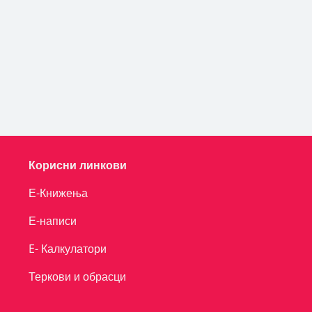
Корисни линкови
Е-Книжења
Е-написи
E- Калкулатори
Теркови и обрасци