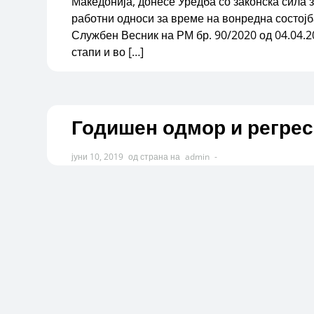
Македонија, донесе Уредба со законска сила 
работни односи за време на вонредна состојб
Службен Весник на РМ бр. 90/2020 од 04.04.2
стапи и во […]
Годишен одмор и регрес
јуни 10, 2019
од страна на
admin
-