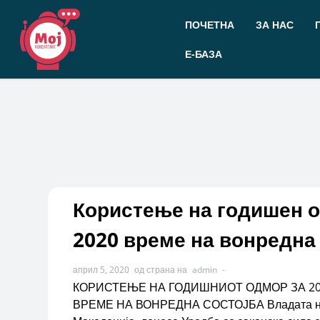
Прескокнете
до
ПОЧЕТНА
ЗА НАС
содржината
Е-БАЗА
Користење на годишен о
2020 време на вонредна
април 5, 2020
од страна на
admin
-
КОРИСТЕЊЕ НА ГОДИШНИОТ ОДМОР ЗА 201
ВРЕМЕ НА ВОНРЕДНА СОСТОЈБА Владата на