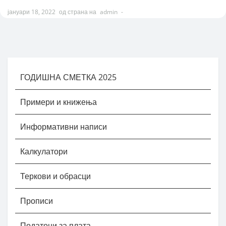
јануари 18, 2022
од страна на
admin
-
ГОДИШНА СМЕТКА 2025
Примери и книжења
Информативни написи
Калкулатори
Теркови и обрасци
Прописи
Податоци за плата