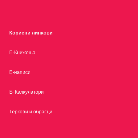
Корисни линкови
Е-Книжења
Е-написи
E- Калкулатори
Теркови и обрасци