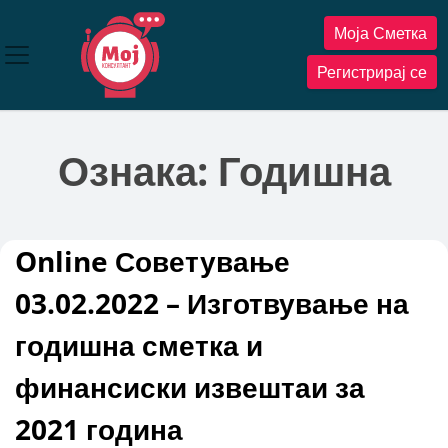
Прескокнете
Моја Сметка
до
содржината
Регистрирај се
Ознака:
Годишна
Online Советување
03.02.2022 – Изготвување на
годишна сметка и
финансиски извештаи за
2021 година