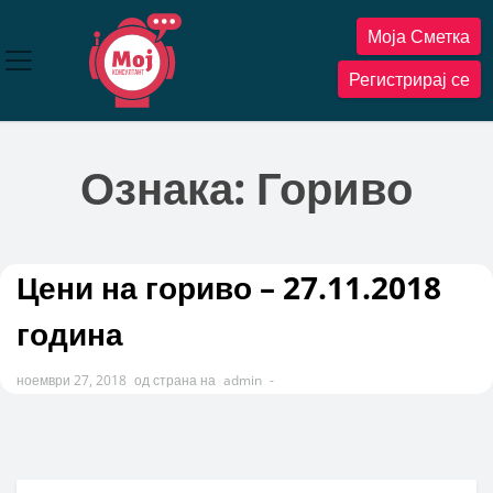
Прескокнете
Моја Сметка
до
содржината
Регистрирај се
Ознака:
Гориво
Цени на гориво – 27.11.2018
година
ноември 27, 2018
од страна на
admin
-