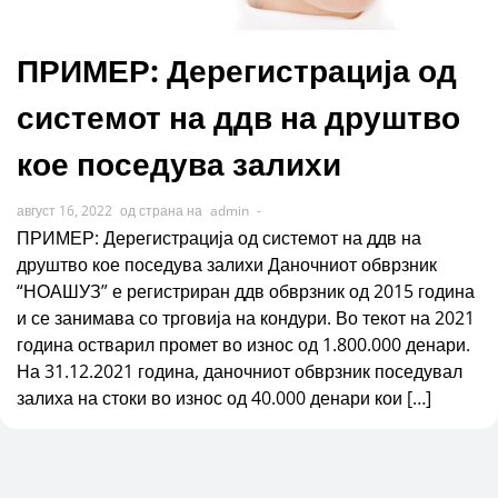
ПРИМЕР: Дерегистрација од
системот на ддв на друштво
кое поседува залихи
август 16, 2022
од страна на
admin
-
ПРИМЕР: Дерегистрација од системот на ддв на
друштво кое поседува залихи Даночниот обврзник
“НОАШУЗ” е регистриран ддв обврзник од 2015 година
и се занимава со трговија на кондури. Во текот на 2021
година остварил промет во износ од 1.800.000 денари.
На 31.12.2021 година, даночниот обврзник поседувал
залиха на стоки во износ од 40.000 денари кои […]