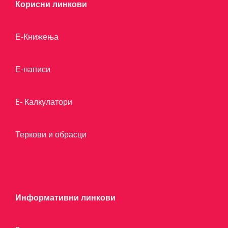
Корисни линкови
Е-Книжења
Е-написи
E- Калкулатори
Теркови и обрасци
Информативни линкови