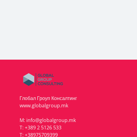
Глобал Гроуп Консалтинг
www.globalgroup.mk
M:
info@globalgroup.mk
T:
+389 2 5126 533
T:
+38975709399