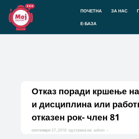
Прескокнете
до
ПОЧЕТНА
ЗА НАС
содржината
Е-БАЗА
Отказ поради кршење на
и дисциплина или работ
отказен рок- член 81
септември 27, 2018
од страна на
admin
-