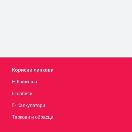
Корисни линкови
Е-Книжења
Е-написи
E- Калкулатори
Теркови и обрасци