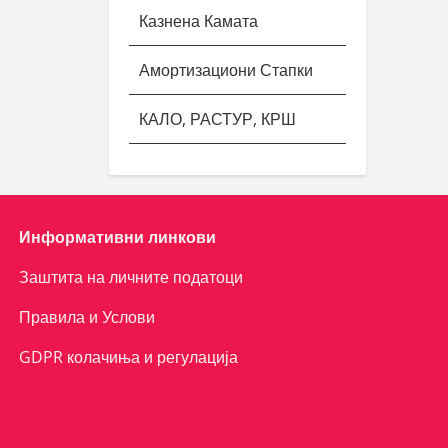
Казнена Камата
Амортизациони Стапки
КАЛО, РАСТУР, КРШ
Информативни линкови
Заштита на личните податоци
Правила и Услови
GDPR колачиња и регулација