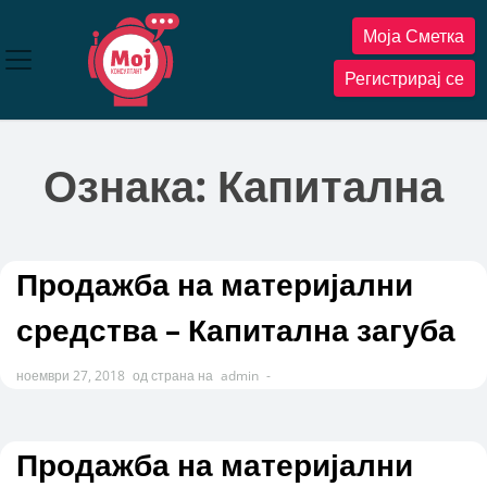
Прескокнете
Моја Сметка
до
содржината
Регистрирај се
Ознака:
Капитална
Продажба на материјални
средства – Капитална загуба
ноември 27, 2018
од страна на
admin
-
Продажба на материјални