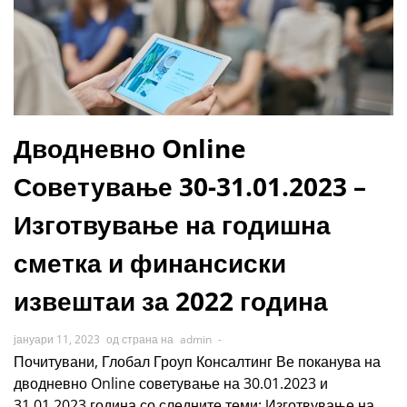
Дводневно Online
Советување 30-31.01.2023 –
Изготвување на годишна
сметка и финансиски
извештаи за 2022 година
јануари 11, 2023
од страна на
admin
-
Почитувани, Глобал Гроуп Консалтинг Ве поканува на
дводневно Online советување на 30.01.2023 и
31.01.2023 година со следните теми: Изготвување на