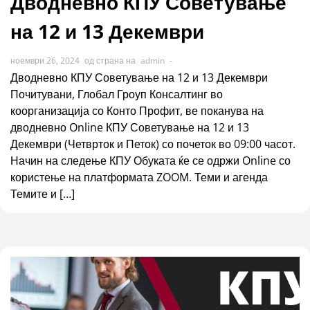
Дводневно КПУ Советување
на 12 и 13 Декември
ноември 26, 2024
од страна на
admin
-
Дводневно КПУ Советување на 12 и 13 Декември
Почитувани, Глобал Гроуп Консалтинг во
коорганизација со Конто Профит, ве поканува на
дводневно Online КПУ Советување на 12 и 13
Декември (Четврток и Петок) со почеток во 09:00 часот.
Начин на следење КПУ Обуката ќе се одржи Online со
користење на платформата ZOOM. Теми и агенда
Темите и […]