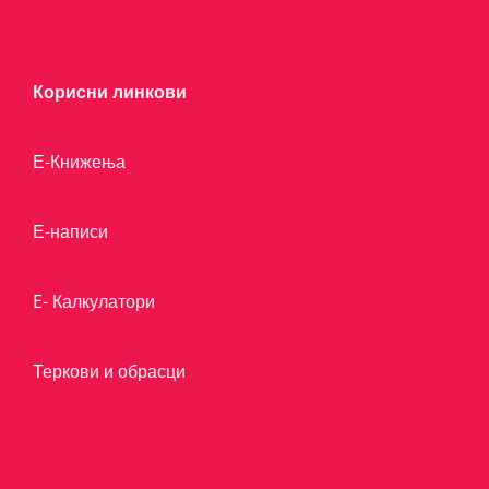
Корисни линкови
Е-Книжења
Е-написи
E- Калкулатори
Теркови и обрасци