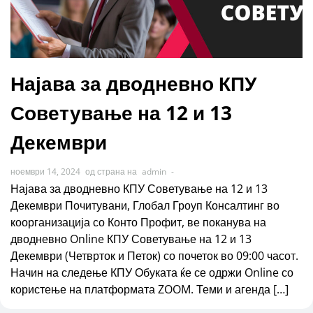
Најава за дводневно КПУ
Советување на 12 и 13
Декември
ноември 14, 2024
од страна на
admin
-
Најава за дводневно КПУ Советување на 12 и 13
Декември Почитувани, Глобал Гроуп Консалтинг во
коорганизација со Конто Профит, ве поканува на
дводневно Online КПУ Советување на 12 и 13
Декември (Четврток и Петок) со почеток во 09:00 часот.
Начин на следење КПУ Обуката ќе се одржи Online со
користење на платформата ZOOM. Теми и агенда […]