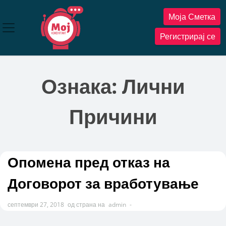
Прескокнете
Моја Сметка
до
содржината
Регистрирај се
Ознака:
Лични
Причини
Опомена пред отказ на
Договорот за вработување
септември 27, 2018
од страна на
admin
-