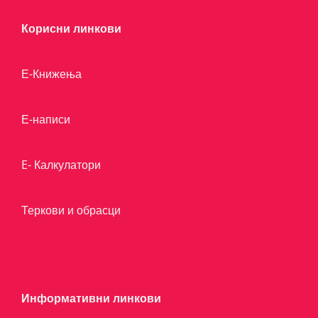
Корисни линкови
Е-Книжења
Е-написи
E- Калкулатори
Теркови и обрасци
Информативни линкови