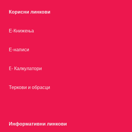
Корисни линкови
Е-Книжења
Е-написи
E- Калкулатори
Теркови и обрасци
Информативни линкови