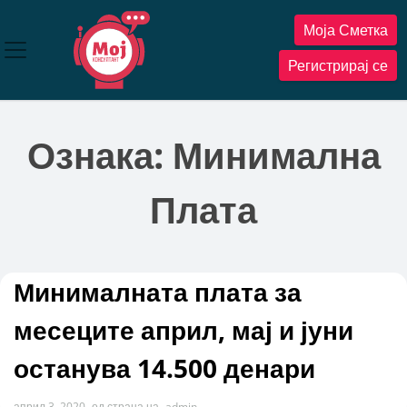
Прескокнете
Моја Сметка
до
содржината
Регистрирај се
Ознака:
Минимална
Плата
Минималната плата за
месеците април, мај и јуни
останува 14.500 денари
април 3, 2020
од страна на
admin
-