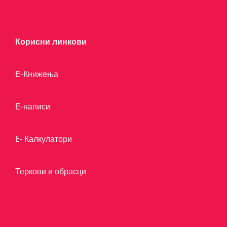
Корисни линкови
Е-Книжења
Е-написи
E- Калкулатори
Теркови и обрасци