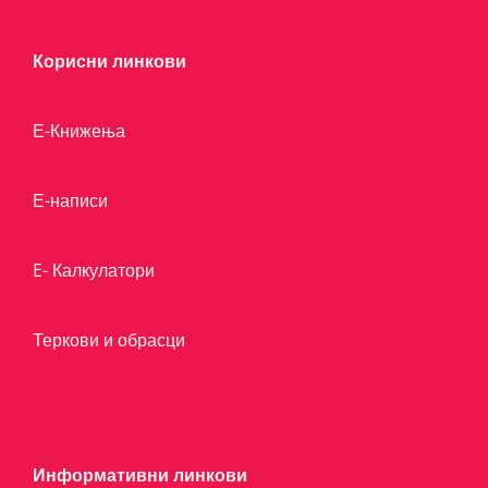
Корисни линкови
Е-Книжења
Е-написи
E- Калкулатори
Теркови и обрасци
Информативни линкови