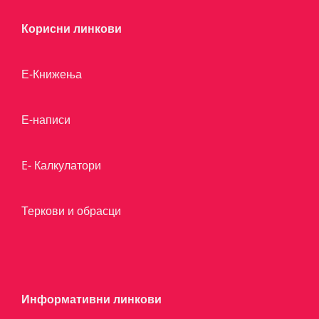
Корисни линкови
Е-Книжења
Е-написи
E- Калкулатори
Теркови и обрасци
Информативни линкови