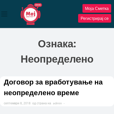
Прескокнете
Моја Сметка
до
содржината
Регистрирај се
Ознака:
Неопределено
Договор за вработување на
неопределено време
септември 8, 2018
од страна на
admin
-