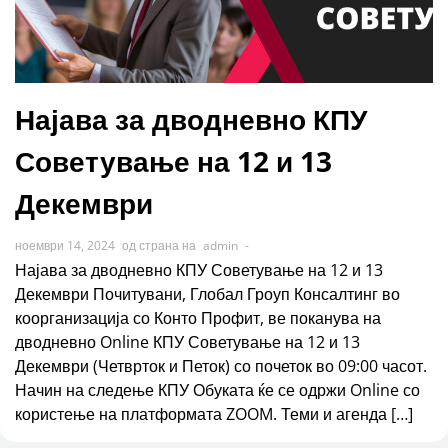
Најава за дводневно КПУ
Советување на 12 и 13
Декември
ноември 14, 2024
од страна на
admin
-
Најава за дводневно КПУ Советување на 12 и 13
Декември Почитувани, Глобал Гроуп Консалтинг во
коорганизација со Конто Профит, ве поканува на
дводневно Online КПУ Советување на 12 и 13
Декември (Четврток и Петок) со почеток во 09:00 часот.
Начин на следење КПУ Обуката ќе се одржи Online со
користење на платформата ZOOM. Теми и агенда […]