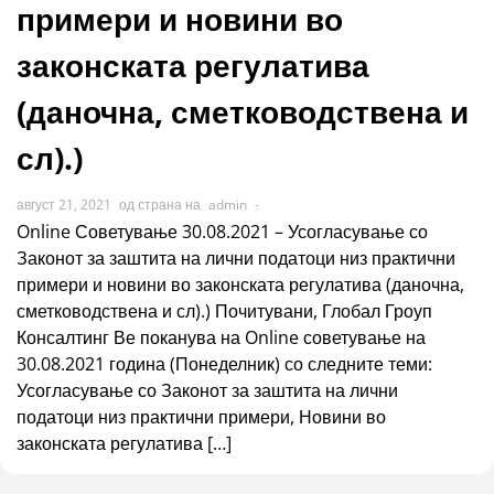
примери и новини во
законската регулатива
(даночна, сметководствена и
сл).)
август 21, 2021
од страна на
admin
-
Online Советување 30.08.2021 – Усогласување со
Законот за заштита на лични податоци низ практични
примери и новини во законската регулатива (даночна,
сметководствена и сл).) Почитувани, Глобал Гроуп
Консалтинг Ве поканува на Online советување на
30.08.2021 година (Понеделник) со следните теми:
Усогласување со Законот за заштита на лични
податоци низ практични примери, Новини во
законската регулатива […]