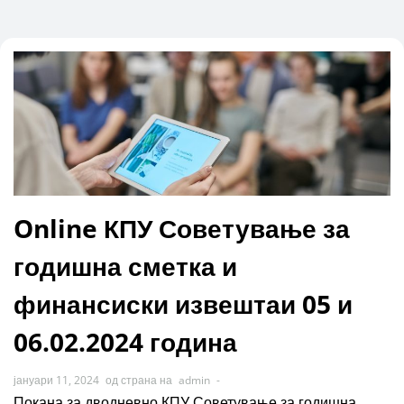
Online КПУ Советување за
годишна сметка и
финансиски извештаи 05 и
06.02.2024 година
јануари 11, 2024
од страна на
admin
-
Покана за дводневно КПУ Советување за годишна