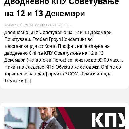
Дводневно КПУ Советување
на 12 и 13 Декември
ноември 26, 2024
од страна на
admin
-
Дводневно КПУ Советување на 12 и 13 Декември
Почитувани, Глобал Гроуп Консалтинг во
коорганизација со Конто Профит, ве поканува на
дводневно Online КПУ Советување на 12 и 13
Декември (Четврток и Петок) со почеток во 09:00 часот.
Начин на следење КПУ Обуката ќе се одржи Online со
користење на платформата ZOOM. Теми и агенда
Темите и […]