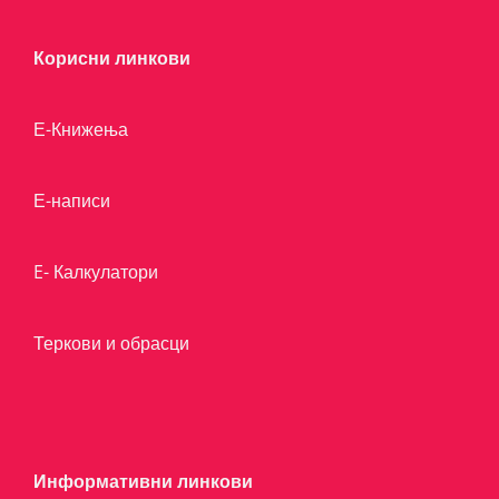
Корисни линкови
Е-Книжења
Е-написи
E- Калкулатори
Теркови и обрасци
Информативни линкови