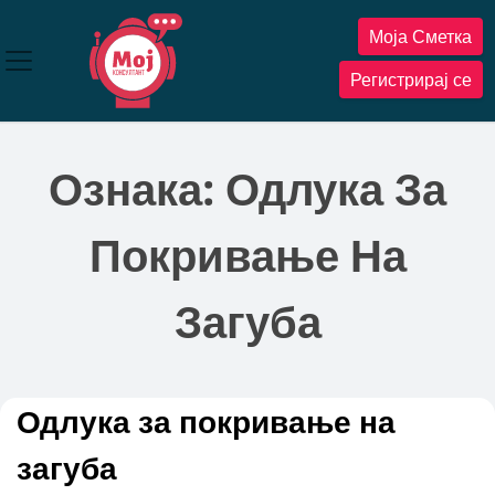
Прескокнете
Моја Сметка
до
содржината
Регистрирај се
Ознака:
Одлука За
Покривање На
Загуба
Одлука за покривање на
загуба