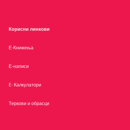
Корисни линкови
Е-Книжења
Е-написи
E- Калкулатори
Теркови и обрасци