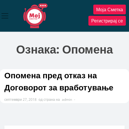
Прескокнете
Моја Сметка
до
содржината
Регистрирај се
Ознака:
Опомена
Опомена пред отказ на
Договорот за вработување
септември 27, 2018
од страна на
admin
-