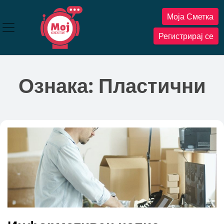
Прескокнете
Моја Сметка
до
содржината
Регистрирај се
Ознака:
Пластични