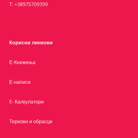
T:
+38975709399
Корисни линкови
Е-Книжења
Е-написи
E- Калкулатори
Теркови и обрасци