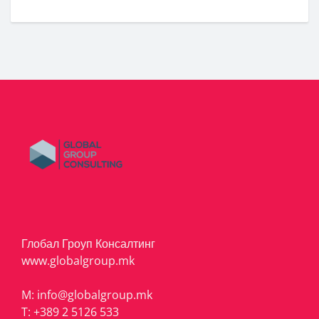
Глобал Гроуп Консалтинг
www.globalgroup.mk
M:
info@globalgroup.mk
T:
+389 2 5126 533