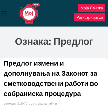
Прескокнете
Моја Сметка
до
содржината
Регистрирај се
Ознака:
Предлог
Предлог измени и
дополнувања на Законот за
сметководствени работи во
собраниска процедура
декември 5, 2019
од страна на
admin
-