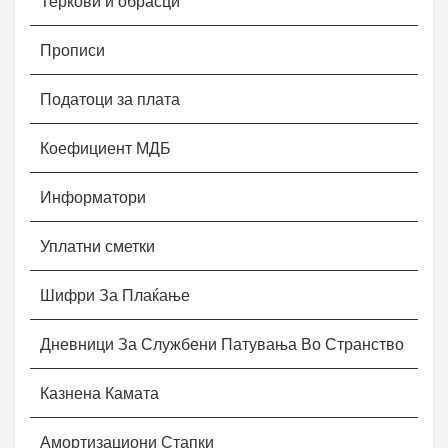
Теркови и обрасци
Прописи
Податоци за плата
Коефициент МДБ
Информатори
Уплатни сметки
Шифри За Плаќање
Дневници За Службени Патувања Во Странство
Казнена Камата
Амортизациони Стапки