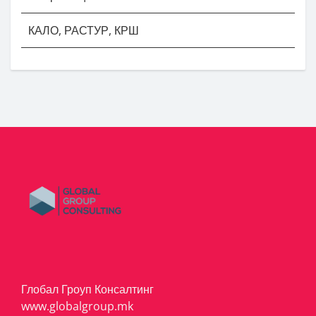
КАЛО, РАСТУР, КРШ
Глобал Гроуп Консалтинг
www.globalgroup.mk