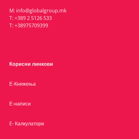
M:
info@globalgroup.mk
T:
+389 2 5126 533
T:
+38975709399
Корисни линкови
Е-Книжења
Е-написи
E- Калкулатори