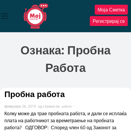
Прескокнете
Моја Сметка
до
содржината
Регистрирај се
Ознака:
Пробна
Работа
Пробна работа
февруари 26, 2019
од страна на
admin
-
Колку може да трае пробната работа, и дали се исплаќа
плата на работникот за времетраење на пробната
работа? ОДГОВОР: Според член 60 од Законот за