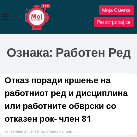
Прескокнете
Моја Сметка
до
содржината
Регистрирај се
Ознака:
Работен Ред
Отказ поради кршење на
работниот ред и дисциплина
или работните обврски со
отказен рок- член 81
септември 27, 2018
од страна на
admin
-