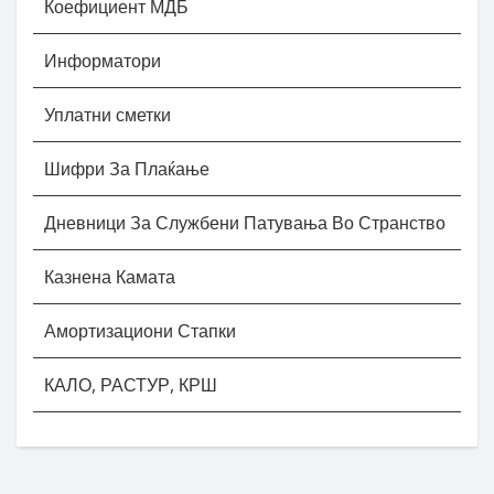
Коефициент МДБ
Информатори
Уплатни сметки
Шифри За Плаќање
Дневници За Службени Патувања Во Странство
Казнена Камата
Амортизациони Стапки
КАЛО, РАСТУР, КРШ