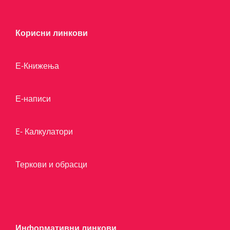
Корисни линкови
Е-Книжења
Е-написи
E- Калкулатори
Теркови и обрасци
Информативни линкови