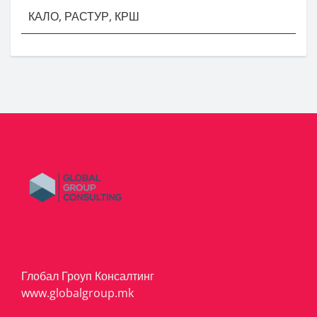
КАЛО, РАСТУР, КРШ
Глобал Гроуп Консалтинг
www.globalgroup.mk