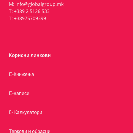
M:
info@globalgroup.mk
T:
+389 2 5126 533
T:
+38975709399
Корисни линкови
Е-Книжења
Е-написи
E- Калкулатори
Теркови и обрасци