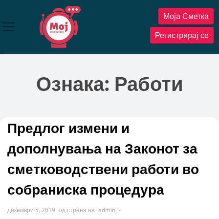
Прескокнете
Моја Сметка
до
содржината
Регистрирај се
Ознака:
Работи
Предлог измени и
дополнувања на Законот за
сметководствени работи во
собраниска процедура
декември 5, 2019
од страна на
admin
-