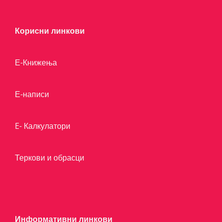
Корисни линкови
Е-Книжења
Е-написи
E- Калкулатори
Теркови и обрасци
Информативни линкови