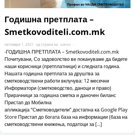
Годишна претплата –
Smetkovoditeli.com.mk
октомври 1, 2021
од страна на
admin
-
-ГОДИШНА ПРЕТПЛАТА – Smetkovoditeli.com.mk
Почитувани, Со задоволство ве покануваме да бидете
наши корисници (претплатници) и следната година.
Нашата годишна претплата за друштва за
сметководствени работи вклучува: 12 месечни
Информатори (сметководство, даноци и право)
Прирачници за годишна сметка и даночен биланс
Пристап до Мобилна
апликација “Сметководители” достапна ка Google Play
Store Пристап до богата база на информации (база на
сметководствени книжења, податоци за […]