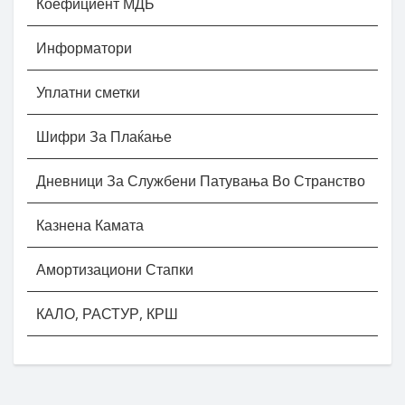
Коефициент МДБ
Информатори
Уплатни сметки
Шифри За Плаќање
Дневници За Службени Патувања Во Странство
Казнена Камата
Амортизациони Стапки
КАЛО, РАСТУР, КРШ