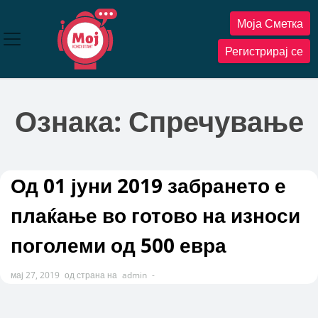
Прескокнете
Моја Сметка
до
содржината
Регистрирај се
Ознака:
Спречување
Од 01 јуни 2019 забрането е
плаќање во готово на износи
поголеми од 500 евра
мај 27, 2019
од страна на
admin
-