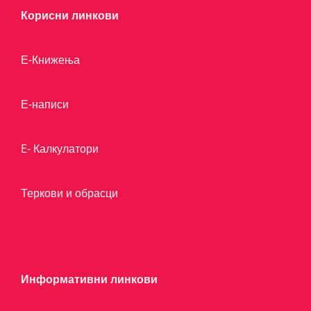
Корисни линкови
Е-Книжења
Е-написи
E- Калкулатори
Теркови и обрасци
Информативни линкови