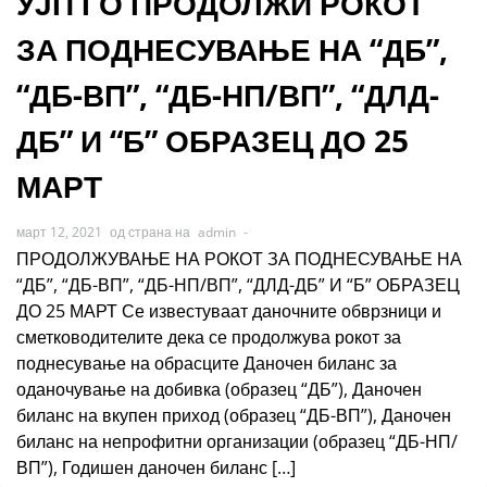
УЈП ГО ПРОДОЛЖИ РОКОТ
ЗА ПОДНЕСУВАЊЕ НА “ДБ”,
“ДБ-ВП”, “ДБ-НП/ВП”, “ДЛД-
ДБ” И “Б” ОБРАЗЕЦ ДО 25
МАРТ
март 12, 2021
од страна на
admin
-
ПРОДОЛЖУВАЊЕ НА РОКОТ ЗА ПОДНЕСУВАЊЕ НА
“ДБ”, “ДБ-ВП”, “ДБ-НП/ВП”, “ДЛД-ДБ” И “Б” ОБРАЗЕЦ
ДО 25 МАРТ Се известуваат даночните обврзници и
сметководителите дека се продолжува рокот за
поднесување на обрасците Даночен биланс за
оданочување на добивка (образец “ДБ”), Даночен
биланс на вкупен приход (образец “ДБ-ВП”), Даночен
биланс на непрофитни организации (образец “ДБ-НП/
ВП”), Годишeн даночен биланс […]