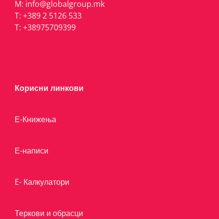
M:
info@globalgroup.mk
T:
+389 2 5126 533
T:
+38975709399
Корисни линкови
Е-Книжења
Е-написи
E- Калкулатори
Теркови и обрасци