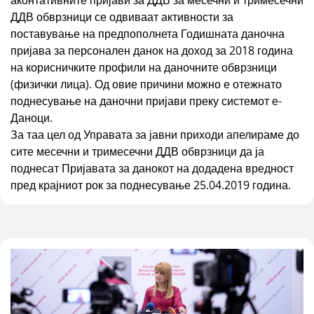
аконтативните пријави за ДДВ за месечни и тримесечни
ДДВ обврзници се одвиваат активности за
поставување на предпополнета Годишната даночна
пријава за персонален данок на доход за 2018 година
на корисничките профили на даночните обврзници
(физички лица). Од овие причини можно е отежнато
поднесување на даночни пријави преку системот е-
Даноци.
За таа цел од Управата за јавни приходи апелираме до
сите месечни и тримесечни ДДВ обврзници да ја
поднесат Пријавата за данокот на додадена вредност
пред крајниот рок за поднесување 25.04.2019 година.