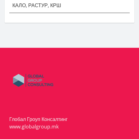
КАЛО, РАСТУР, КРШ
Глобал Гроуп Консалтинг
www.globalgroup.mk