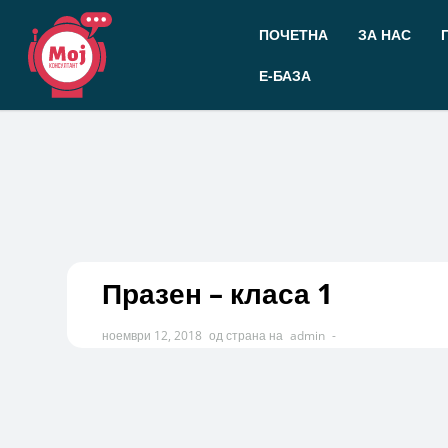
Прескокнете
до
ПОЧЕТНА
ЗА НАС
содржината
Е-БАЗА
Празен – класа 1
ноември 12, 2018
од страна на
admin
-