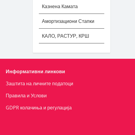
Казнена Камата
Амортизациони Стапки
КАЛО, РАСТУР, КРШ
Информативни линкови
Заштита на личните податоци
Правила и Услови
GDPR колачиња и регулација