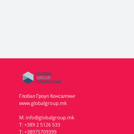
Глобал Гроуп Консалтинг
www.globalgroup.mk
M:
info@globalgroup.mk
T:
+389 2 5126 533
T:
+38975709399