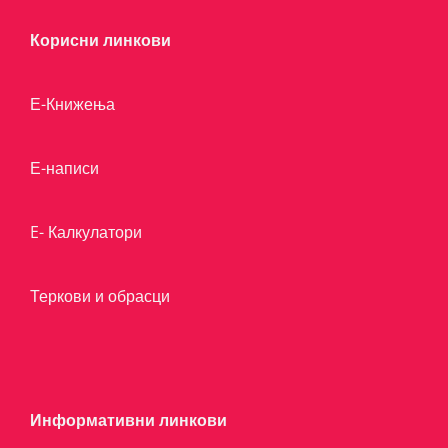
Корисни линкови
Е-Книжења
Е-написи
E- Калкулатори
Теркови и обрасци
Информативни линкови