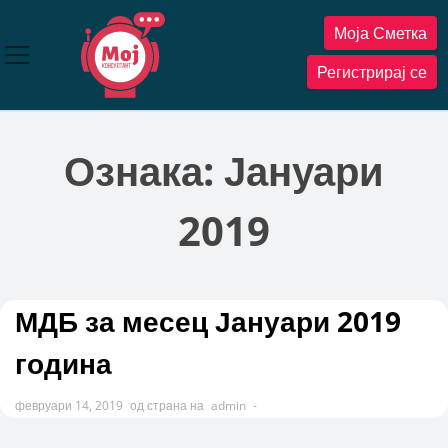
Прескокнете
Моја Сметка
до
содржината
Регистрирај се
Ознака:
Јануари
2019
МДБ за месец Јануари 2019
година
февруари 14, 2019
од страна на
admin
-