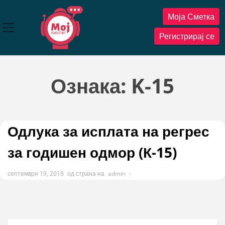
Прескокнете
Моја Сметка
до
содржината
Регистрирај се
Ознака:
K-15
Одлука за исплата на регрес
за годишен одмор (К-15)
септември 19, 2018
од страна на
admin
-