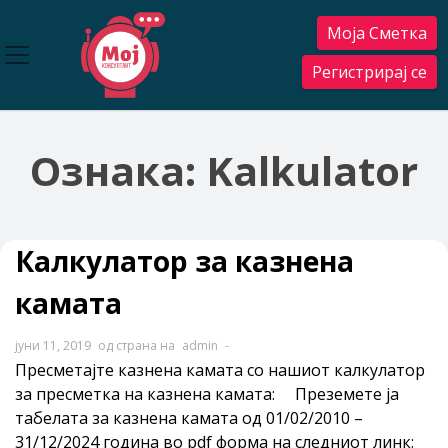
Прескокнете
Моја Сметка
до
содржината
Регистрирај се
Ознака:
Kalkulator
Калкулатор за казнена
камата
јуни 11, 2019
од страна на
admin
-
Пресметајте казнена камата со нашиот калкулатор
за пресметка на казнена камата: Преземете ја
табелата за казнена камата од 01/02/2010 –
31/12/2024 година во pdf форма на следниот линк: