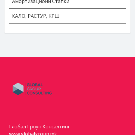
Амортизациони Стапки
КАЛО, РАСТУР, КРШ
Глобал Гроуп Консалтинг
www.globalgroup.mk