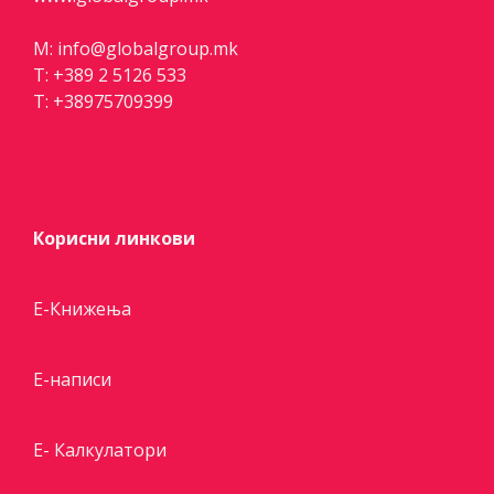
M:
info@globalgroup.mk
T:
+389 2 5126 533
T:
+38975709399
Корисни линкови
Е-Книжења
Е-написи
E- Калкулатори