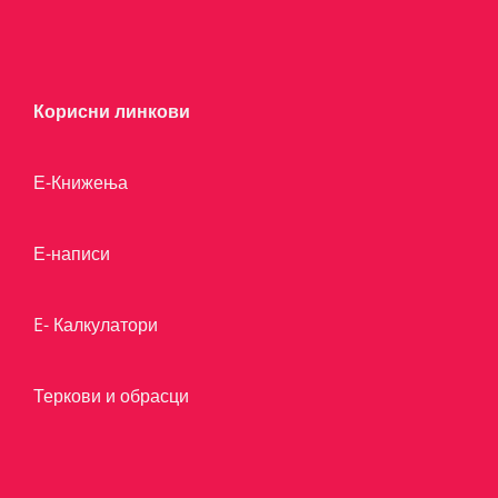
Корисни линкови
Е-Книжења
Е-написи
E- Калкулатори
Теркови и обрасци