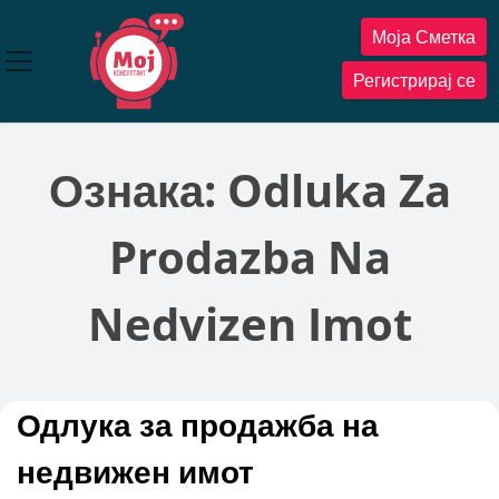
Прескокнете
Моја Сметка
до
содржината
Регистрирај се
Ознака:
Odluka Za
Prodazba Na
Nedvizen Imot
Одлука за продажба на
недвижен имот